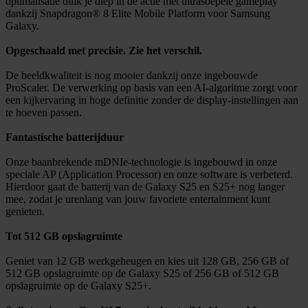
optimalisatie duik je diep in de actie met ultrasoepele gameplay
dankzij Snapdragon® 8 Elite Mobile Platform voor Samsung
Galaxy.
Opgeschaald met precisie. Zie het verschil.
De beeldkwaliteit is nog mooier dankzij onze ingebouwde
ProScaler. De verwerking op basis van een AI-algoritme zorgt voor
een kijkervaring in hoge definitie zonder de display-instellingen aan
te hoeven passen.
Fantastische batterijduur
Onze baanbrekende mDNIe-technologie is ingebouwd in onze
speciale AP (Application Processor) en onze software is verbeterd.
Hierdoor gaat de batterij van de Galaxy S25 en S25+ nog langer
mee, zodat je urenlang van jouw favoriete entertainment kunt
genieten.
Tot 512 GB opslagruimte
Geniet van 12 GB werkgeheugen en kies uit 128 GB, 256 GB of
512 GB opslagruimte op de Galaxy S25 of 256 GB of 512 GB
opslagruimte op de Galaxy S25+.