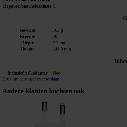
Repareerbaarheidsklasse
C
G
Gewicht
162 g
Breedte
70.5
Diepte
7.2 mm
Hoogte
146.9 mm
Inho
Inclusief AC-adapter
Nee
Druk om carrousel over te slaan
Andere klanten kochten ook