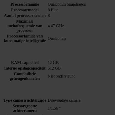
Processorfamilie
Qualcomm Snapdragon
Processormodel
8 Elite
Aantal processorkernen
8
Maximale
turbofrequentie van
4.47 GHz
processor
Processorfamilie van
Qualcomm
kunstmatige intelligentie
RAM-capaciteit
12 GB
Interne opslagcapaciteit
512 GB
Compatibele
Niet ondersteund
geheugenkaarten
Type camera achterzijde
Drievoudige camera
Sensorgrootte
1/1.56 "
achtercamera