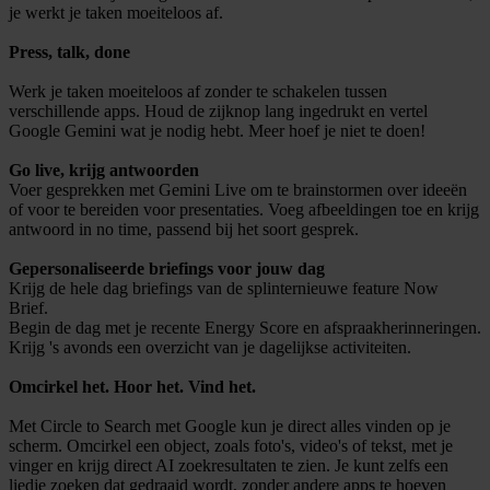
je werkt je taken moeiteloos af.
Press, talk, done
Werk je taken moeiteloos af zonder te schakelen tussen
verschillende apps. Houd de zijknop lang ingedrukt en vertel
Google Gemini wat je nodig hebt. Meer hoef je niet te doen!
Go live, krijg antwoorden
Voer gesprekken met Gemini Live om te brainstormen over ideeën
of voor te bereiden voor presentaties. Voeg afbeeldingen toe en krijg
antwoord in no time, passend bij het soort gesprek.
Gepersonaliseerde briefings voor jouw dag
Krijg de hele dag briefings van de splinternieuwe feature Now
Brief.
Begin de dag met je recente Energy Score en afspraakherinneringen.
Krijg 's avonds een overzicht van je dagelijkse activiteiten.
Omcirkel het. Hoor het. Vind het.
Met Circle to Search met Google kun je direct alles vinden op je
scherm. Omcirkel een object, zoals foto's, video's of tekst, met je
vinger en krijg direct AI zoekresultaten te zien. Je kunt zelfs een
liedje zoeken dat gedraaid wordt, zonder andere apps te hoeven