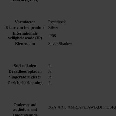
Vormfactor
Rechthoek
Kleur van het product
Zilver
Internationale
IP68
veiligheidscode (IP)
Kleurnaam
Silver Shadow
Snel opladen
Ja
Draadloos opladen
Ja
Vingerafdruklezer
Ja
Gezichtsherkenning
Ja
Ondersteund
3GA,AAC,AMR,APE,AWB,DFF,DSF,
audioformaat
Ondersteunde