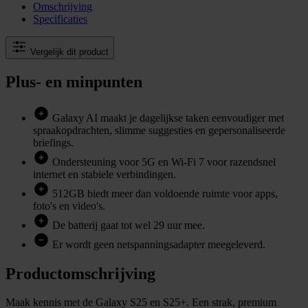
Omschrijving
Specificaties
Vergelijk dit product
Plus- en minpunten
Galaxy AI maakt je dagelijkse taken eenvoudiger met
spraakopdrachten, slimme suggesties en gepersonaliseerde
briefings.
Ondersteuning voor 5G en Wi-Fi 7 voor razendsnel
internet en stabiele verbindingen.
512GB biedt meer dan voldoende ruimte voor apps,
foto's en video's.
De batterij gaat tot wel 29 uur mee.
Er wordt geen netspanningsadapter meegeleverd.
Productomschrijving
Maak kennis met de Galaxy S25 en S25+. Een strak, premium