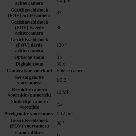
1.4 µm
achtercamera
Gezichtsveldshoek
85 °
(FOV) achtercamera
Gezichtsveldshoek
(FOV) tweede
36 °
achtercamera
Gezichtsveldshoek
(FOV) derde
120 °
achtercamera
Optische zoom
3 x
Digitale zoom
30 x
Cameratype voorkant
Enkele camera
Sensorgrootte
1/3.2 "
voorcamera
Resolutie camera
12 MP
voorzijde (numeriek)
Sluitertijd camera
2.2
voorzijde
Pixelgrootte voorcamera
1.12 µm
Gezichtsveldshoek
80 °
(FOV) voorcamera
Cameraflitser
Ja