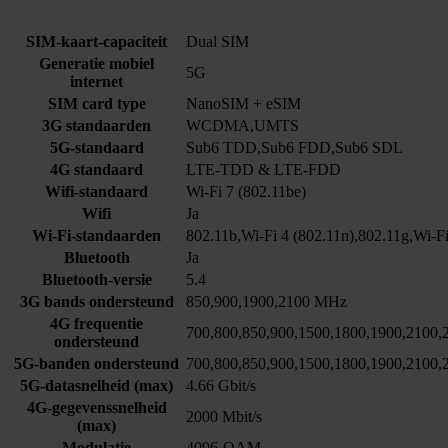
SIM-kaart-capaciteit
Dual SIM
Generatie mobiel
5G
internet
SIM card type
NanoSIM + eSIM
3G standaarden
WCDMA,UMTS
5G-standaard
Sub6 TDD,Sub6 FDD,Sub6 SDL
4G standaard
LTE-TDD & LTE-FDD
Wifi-standaard
Wi-Fi 7 (802.11be)
Wifi
Ja
Wi-Fi-standaarden
802.11b,Wi-Fi 4 (802.11n),802.11g,Wi-Fi
Bluetooth
Ja
Bluetooth-versie
5.4
3G bands ondersteund
850,900,1900,2100 MHz
4G frequentie
700,800,850,900,1500,1800,1900,2100
ondersteund
5G-banden ondersteund
700,800,850,900,1500,1800,1900,2100
5G-datasnelheid (max)
4.66 Gbit/s
4G-gegevenssnelheid
2000 Mbit/s
(max)
Modulatie
4096-QAM