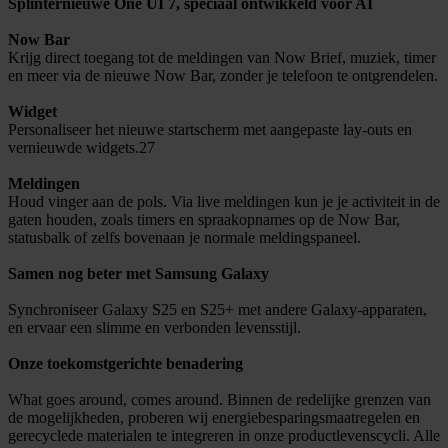
Splinternieuwe One UI 7, speciaal ontwikkeld voor AI
Now Bar
Krijg direct toegang tot de meldingen van Now Brief, muziek, timer
en meer via de nieuwe Now Bar, zonder je telefoon te ontgrendelen.
Widget
Personaliseer het nieuwe startscherm met aangepaste lay-outs en
vernieuwde widgets.27
Meldingen
Houd vinger aan de pols. Via live meldingen kun je je activiteit in de
gaten houden, zoals timers en spraakopnames op de Now Bar,
statusbalk of zelfs bovenaan je normale meldingspaneel.
Samen nog beter met Samsung Galaxy
Synchroniseer Galaxy S25 en S25+ met andere Galaxy-apparaten,
en ervaar een slimme en verbonden levensstijl.
Onze toekomstgerichte benadering
What goes around, comes around. Binnen de redelijke grenzen van
de mogelijkheden, proberen wij energiebesparingsmaatregelen en
gerecyclede materialen te integreren in onze productlevenscycli. Alle