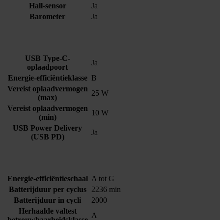
Hall-sensor
Ja
Barometer
Ja
USB Type-C-
Ja
oplaadpoort
Energie-efficiëntieklasse
B
Vereist oplaadvermogen
25 W
(max)
Vereist oplaadvermogen
10 W
(min)
USB Power Delivery
Ja
(USB PD)
Energie-efficiëntieschaal
A tot G
Batterijduur per cyclus
2236 min
Batterijduur in cycli
2000
Herhaalde valtest
A
betrouwbaarheidsklasse