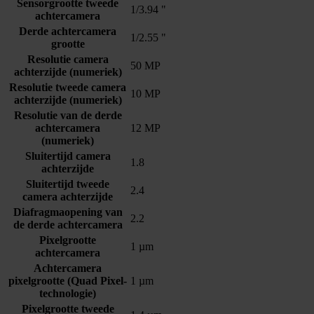
Sensorgrootte tweede
1/3.94 "
achtercamera
Derde achtercamera
1/2.55 "
grootte
Resolutie camera
50 MP
achterzijde (numeriek)
Resolutie tweede camera
10 MP
achterzijde (numeriek)
Resolutie van de derde
achtercamera
12 MP
(numeriek)
Sluitertijd camera
1.8
achterzijde
Sluitertijd tweede
2.4
camera achterzijde
Diafragmaopening van
2.2
de derde achtercamera
Pixelgrootte
1 µm
achtercamera
Achtercamera
pixelgrootte (Quad Pixel-
1 µm
technologie)
Pixelgrootte tweede