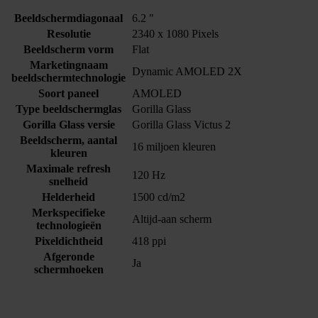
Beeldschermdiagonaal
6.2 "
Resolutie
2340 x 1080 Pixels
Beeldscherm vorm
Flat
Marketingnaam
Dynamic AMOLED 2X
beeldschermtechnologie
Soort paneel
AMOLED
Type beeldschermglas
Gorilla Glass
Gorilla Glass versie
Gorilla Glass Victus 2
Beeldscherm, aantal
16 miljoen kleuren
kleuren
Maximale refresh
120 Hz
snelheid
Helderheid
1500 cd/m2
Merkspecifieke
Altijd-aan scherm
technologieën
Pixeldichtheid
418 ppi
Afgeronde
Ja
schermhoeken