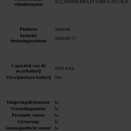
3G2,WEBM,MP4,FLV,MKV,AVI,3GP
videoformaten
Platform
Android
Inclusief
Android 15
besturingssysteem
Capaciteit van de
4000 mAh
accu/batterij
Verwijderbare batterij
Nee
Omgevingslichtsensor
Ja
Versnellingsmeter
Ja
Proximity sensor
Ja
Gyroscoop
Ja
Geomagnetische sensor
Ja