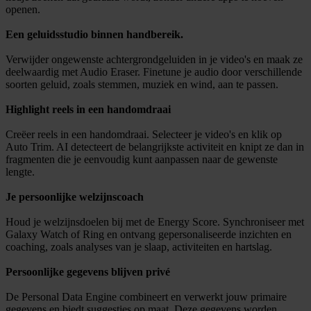
openen.
Een geluidsstudio binnen handbereik.
Verwijder ongewenste achtergrondgeluiden in je video's en maak ze
deelwaardig met Audio Eraser. Finetune je audio door verschillende
soorten geluid, zoals stemmen, muziek en wind, aan te passen.
Highlight reels in een handomdraai
Creëer reels in een handomdraai. Selecteer je video's en klik op
Auto Trim. AI detecteert de belangrijkste activiteit en knipt ze dan in
fragmenten die je eenvoudig kunt aanpassen naar de gewenste
lengte.
Je persoonlijke welzijnscoach
Houd je welzijnsdoelen bij met de Energy Score. Synchroniseer met
Galaxy Watch of Ring en ontvang gepersonaliseerde inzichten en
coaching, zoals analyses van je slaap, activiteiten en hartslag.
Persoonlijke gegevens blijven privé
De Personal Data Engine combineert en verwerkt jouw primaire
gegevens en biedt suggesties op maat. Deze gegevens worden