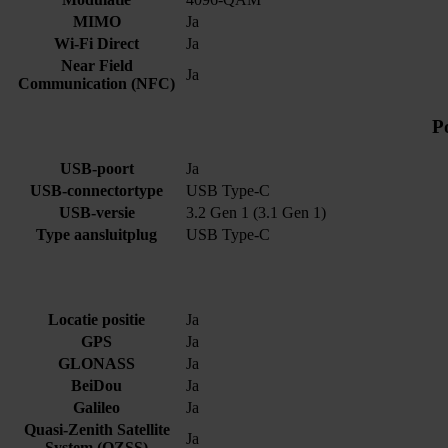
MIMO
Ja
Wi-Fi Direct
Ja
Near Field
Ja
Communication (NFC)
P
USB-poort
Ja
USB-connectortype
USB Type-C
USB-versie
3.2 Gen 1 (3.1 Gen 1)
Type aansluitplug
USB Type-C
Locatie positie
Ja
GPS
Ja
GLONASS
Ja
BeiDou
Ja
Galileo
Ja
Quasi-Zenith Satellite
Ja
System (QZSS)