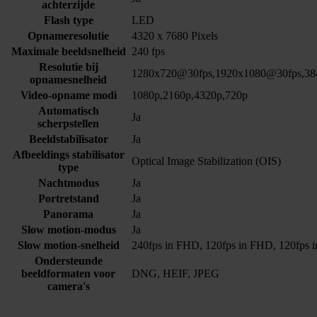
achterzijde
Flash type
LED
Opnameresolutie
4320 x 7680 Pixels
Maximale beeldsnelheid
240 fps
Resolutie bij
1280x720@30fps,1920x1080@30fps,38
opnamesnelheid
Video-opname modi
1080p,2160p,4320p,720p
Automatisch
Ja
scherpstellen
Beeldstabilisator
Ja
Afbeeldings stabilisator
Optical Image Stabilization (OIS)
type
Nachtmodus
Ja
Portretstand
Ja
Panorama
Ja
Slow motion-modus
Ja
Slow motion-snelheid
240fps in FHD, 120fps in FHD, 120fps
Ondersteunde
beeldformaten voor
DNG, HEIF, JPEG
camera's