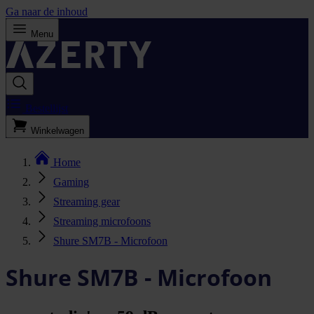
Ga naar de inhoud
Menu
Bestellijst
Winkelwagen
Home
Gaming
Streaming gear
Streaming microfoons
Shure SM7B - Microfoon
Shure SM7B - Microfoon