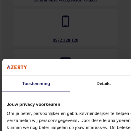
0572 328 120
Klantenservice@azerty.nl
Toestemming
Details
Jouw privacy voorkeuren
Meld je aan voor onze nieuwsbrief!
Om je beter, persoonlijker en gebruiksvriendelijker te helpen
Ontvang als eerste de beste deals in je inbox
verzamelen wij persoonsgegevens. Door deze te analyseren 
kunnen we nog beter inspelen op jouw interesses. Dit beteken
Meld je aan