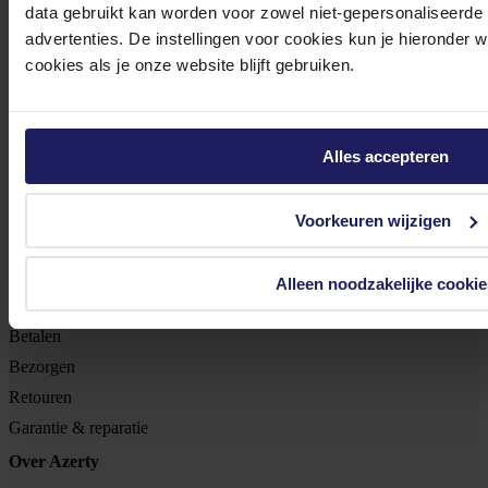
data gebruikt kan worden voor zowel niet-gepersonaliseerde
advertenties. De instellingen voor cookies kun je hieronder 
Footer
Azerty
cookies als je onze website blijft gebruiken.
Tjalkstraat 4b
Alles accepteren
8102 HG Raalte
BTW nr: NL 8517.04.578.B01
Voorkeuren wijzigen
KvK nr: 55425437
Klantenservice
Alleen noodzakelijke cookie
Bestellen
Betalen
Bezorgen
Retouren
Garantie & reparatie
Over Azerty