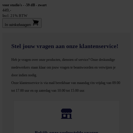
voor studio's - -59 dB - zwart
449,-
Incl. 21% BTW
In winkel­wagen
Stel jouw vragen aan onze klantenservice!
Heb je vragen over onze producten, diensten of service? Onze deskundige
medewerker
s staan klaar om jouw vragen te beantwoorden en verwijzen je
door indien nodig.
Onze klantenservice is via mail bereikbaar van maandag t/m vrijdag van 09.00
tot 17.00 uur en op zaterdag van 10.00 tot 15.00 uur.
Bekijk onze veelgestelde vragen