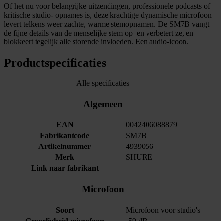
Of het nu voor belangrijke uitzendingen, professionele podcasts of
kritische studio- opnames is, deze krachtige dynamische microfoon
levert telkens weer zachte, warme stemopnamen. De SM7B vangt
de fijne details van de menselijke stem op en verbetert ze, en
blokkeert tegelijk alle storende invloeden. Een audio-icoon.
Productspecificaties
Alle specificaties
Algemeen
EAN
0042406088879
Fabrikantcode
SM7B
Artikelnummer
4939056
Merk
SHURE
Link naar fabrikant
Microfoon
Soort
Microfoon voor studio's
Gevoeligheid microfoon
-59 dB