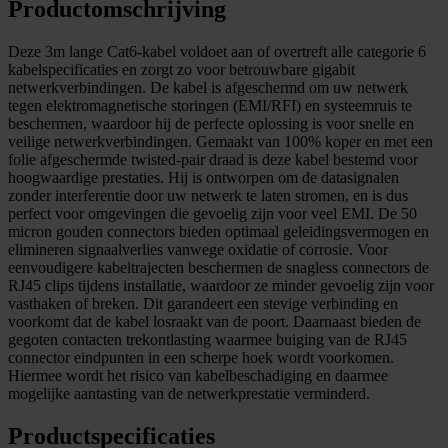
Productomschrijving
Deze 3m lange Cat6-kabel voldoet aan of overtreft alle categorie 6
kabelspecificaties en zorgt zo voor betrouwbare gigabit
netwerkverbindingen. De kabel is afgeschermd om uw netwerk
tegen elektromagnetische storingen (EMI/RFI) en systeemruis te
beschermen, waardoor hij de perfecte oplossing is voor snelle en
veilige netwerkverbindingen. Gemaakt van 100% koper en met een
folie afgeschermde twisted-pair draad is deze kabel bestemd voor
hoogwaardige prestaties. Hij is ontworpen om de datasignalen
zonder interferentie door uw netwerk te laten stromen, en is dus
perfect voor omgevingen die gevoelig zijn voor veel EMI. De 50
micron gouden connectors bieden optimaal geleidingsvermogen en
elimineren signaalverlies vanwege oxidatie of corrosie. Voor
eenvoudigere kabeltrajecten beschermen de snagless connectors de
RJ45 clips tijdens installatie, waardoor ze minder gevoelig zijn voor
vasthaken of breken. Dit garandeert een stevige verbinding en
voorkomt dat de kabel losraakt van de poort. Daarnaast bieden de
gegoten contacten trekontlasting waarmee buiging van de RJ45
connector eindpunten in een scherpe hoek wordt voorkomen.
Hiermee wordt het risico van kabelbeschadiging en daarmee
mogelijke aantasting van de netwerkprestatie verminderd.
Productspecificaties