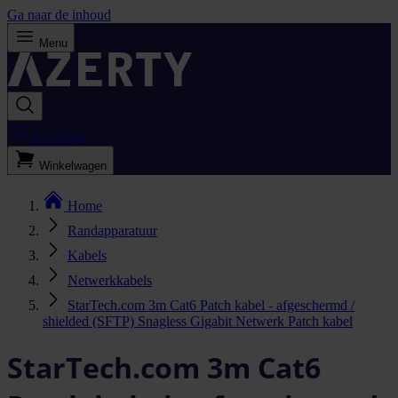
Ga naar de inhoud
Menu
Bestellijst
Winkelwagen
Home
Randapparatuur
Kabels
Netwerkkabels
StarTech.com 3m Cat6 Patch kabel - afgeschermd /
shielded (SFTP) Snagless Gigabit Netwerk Patch kabel
StarTech.com 3m Cat6