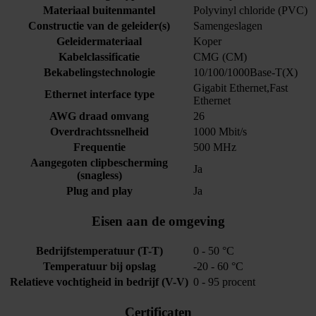
Materiaal buitenmantel
Polyvinyl chloride (PVC)
Constructie van de geleider(s)
Samengeslagen
Geleidermateriaal
Koper
Kabelclassificatie
CMG (CM)
Bekabelingstechnologie
10/100/1000Base-T(X)
Gigabit Ethernet,Fast
Ethernet interface type
Ethernet
AWG draad omvang
26
Overdrachtssnelheid
1000 Mbit/s
Frequentie
500 MHz
Aangegoten clipbescherming
Ja
(snagless)
Plug and play
Ja
Eisen aan de omgeving
Bedrijfstemperatuur (T-T)
0 - 50 °C
Temperatuur bij opslag
-20 - 60 °C
Relatieve vochtigheid in bedrijf (V-V)
0 - 95 procent
Certificaten