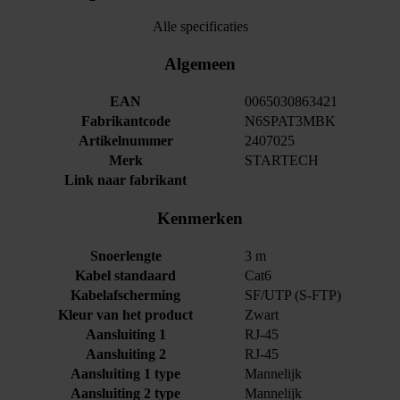
Alle specificaties
Algemeen
EAN
0065030863421
Fabrikantcode
N6SPAT3MBK
Artikelnummer
2407025
Merk
STARTECH
Link naar fabrikant
Kenmerken
Snoerlengte
3 m
Kabel standaard
Cat6
Kabelafscherming
SF/UTP (S-FTP)
Kleur van het product
Zwart
Aansluiting 1
RJ-45
Aansluiting 2
RJ-45
Aansluiting 1 type
Mannelijk
Aansluiting 2 type
Mannelijk