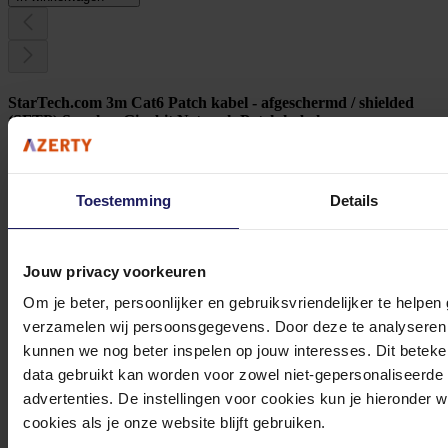
StarTech.com 3m Cat6 Patch kabel - afgeschermd / shielded
(SFTP) Snagless Gigabit Netwerk Patch kabel
Cat 6 Ethernet Patch lood zwart - Verbindingskabel - RJ-45 (M) naar RJ-45 (M) - 3
m - SFTP - CAT 6 - gevormd, zonder haken - zwart
13,02
Toestemming
Details
Incl. 21% BTW
In winkel­wagen
Jouw privacy voorkeuren
Om je beter, persoonlijker en gebruiksvriendelijker te helpen
Stel jouw vragen aan onze klantenservice!
verzamelen wij persoonsgegevens. Door deze te analyseren 
kunnen we nog beter inspelen op jouw interesses. Dit beteken
Heb je vragen over onze producten, diensten of service? Onze deskundige
data gebruikt kan worden voor zowel niet-gepersonaliseerde
medewerker
s staan klaar om jouw vragen te beantwoorden en verwijzen je
advertenties. De instellingen voor cookies kun je hieronder 
door indien nodig.
cookies als je onze website blijft gebruiken.
Onze klantenservice is via mail bereikbaar van maandag t/m vrijdag van 09.00