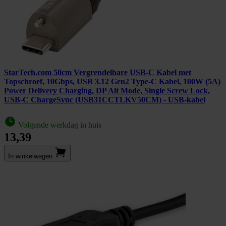
StarTech.com 50cm Vergrendelbare USB-C Kabel met
Topschroef, 10Gbps, USB 3.12 Gen2 Type-C Kabel, 100W (5A)
Power Delivery Charging, DP Alt Mode, Single Screw Lock,
USB-C ChargeSync (USB31CCTLKV50CM) - USB-kabel
Volgende werkdag in huis
13,39
In winkel­wagen