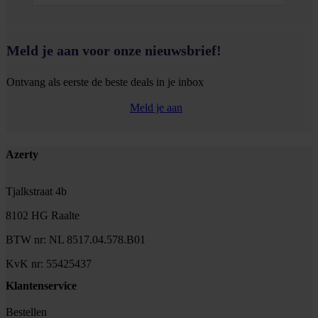
Meld je aan voor onze nieuwsbrief!
Ontvang als eerste de beste deals in je inbox
Meld je aan
Footer
Azerty
Tjalkstraat 4b
8102 HG Raalte
BTW nr: NL 8517.04.578.B01
KvK nr: 55425437
Klantenservice
Bestellen