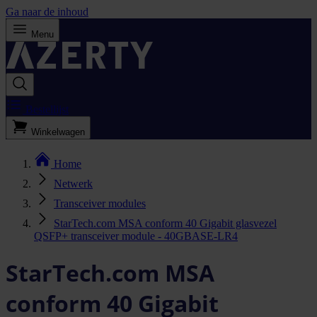
Ga naar de inhoud
Menu
Bestellijst
Winkelwagen
Home
Netwerk
Transceiver modules
StarTech.com MSA conform 40 Gigabit glasvezel
QSFP+ transceiver module - 40GBASE-LR4
StarTech.com MSA
conform 40 Gigabit