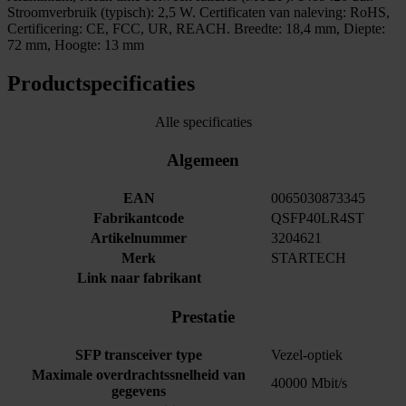
Stroomverbruik (typisch): 2,5 W. Certificaten van naleving: RoHS,
Certificering: CE, FCC, UR, REACH. Breedte: 18,4 mm, Diepte:
72 mm, Hoogte: 13 mm
Productspecificaties
Alle specificaties
Algemeen
EAN
0065030873345
Fabrikantcode
QSFP40LR4ST
Artikelnummer
3204621
Merk
STARTECH
Link naar fabrikant
Prestatie
SFP transceiver type
Vezel-optiek
Maximale overdrachtssnelheid van
40000 Mbit/s
gegevens