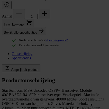
Aantal
In winkel­wagen
Bekijk alle specificaties
Gratis retour bij defect
binnen de garantie*
Particulier minimaal 2 jaar garantie
Omschrijving
Specificaties
Vergelijk dit product
Productomschrijving
StarTech.com MSA Uncoded QSFP+ Transceiver Module -
40GBASE-LR4. SFP transceiver type: Vezel-optiek, Maximale
overdrachtssnelheid van gegevens: 40000 Mbit/s, Soort aansluiting:
QSFP+. Kleur van het product: Zilver, Materiaal behuizing:
Aluminium, Mean time between failures (MTBF): 1489426 uur.