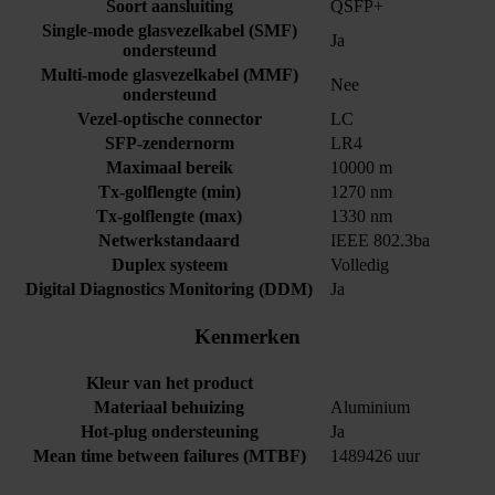
Soort aansluiting
QSFP+
Single-mode glasvezelkabel (SMF)
Ja
ondersteund
Multi-mode glasvezelkabel (MMF)
Nee
ondersteund
Vezel-optische connector
LC
SFP-zendernorm
LR4
Maximaal bereik
10000 m
Tx-golflengte (min)
1270 nm
Tx-golflengte (max)
1330 nm
Netwerkstandaard
IEEE 802.3ba
Duplex systeem
Volledig
Digital Diagnostics Monitoring (DDM)
Ja
Kenmerken
Kleur van het product
Materiaal behuizing
Aluminium
Hot-plug ondersteuning
Ja
Mean time between failures (MTBF)
1489426 uur