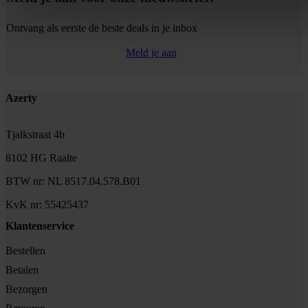
Ontvang als eerste de beste deals in je inbox
Meld je aan
Footer
Azerty
Tjalkstraat 4b
8102 HG Raalte
BTW nr: NL 8517.04.578.B01
KvK nr: 55425437
Klantenservice
Bestellen
Betalen
Bezorgen