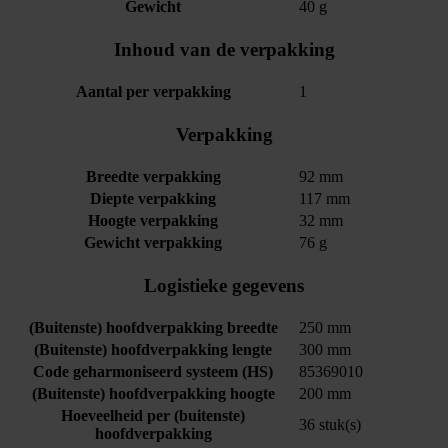
Gewicht
40 g
Inhoud van de verpakking
Aantal per verpakking
1
Verpakking
Breedte verpakking
92 mm
Diepte verpakking
117 mm
Hoogte verpakking
32 mm
Gewicht verpakking
76 g
Logistieke gegevens
(Buitenste) hoofdverpakking breedte
250 mm
(Buitenste) hoofdverpakking lengte
300 mm
Code geharmoniseerd systeem (HS)
85369010
(Buitenste) hoofdverpakking hoogte
200 mm
Hoeveelheid per (buitenste)
36 stuk(s)
hoofdverpakking