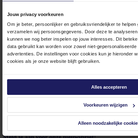
Jouw privacy voorkeuren
Om je beter, persoonlijker en gebruiksvriendelijker te helpen
Bekijk onze veelgestelde vragen
verzamelen wij persoonsgegevens. Door deze te analyseren 
kunnen we nog beter inspelen op jouw interesses. Dit beteken
data gebruikt kan worden voor zowel niet-gepersonaliseerde
advertenties. De instellingen voor cookies kun je hieronder 
cookies als je onze website blijft gebruiken.
0572 328 120
Alles accepteren
Voorkeuren wijzigen
Klantenservice@azerty.nl
Alleen noodzakelijke cookie
Meld je aan voor onze nieuwsbrief!