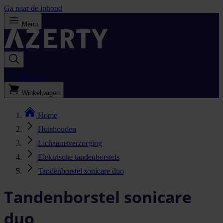
Ga naar de inhoud
Menu
Bestellijst
Winkelwagen
Home
Huishouden
Lichaamsverzorging
Elektrische tandenborstels
Tandenborstel sonicare duo
Tandenborstel sonicare
duo