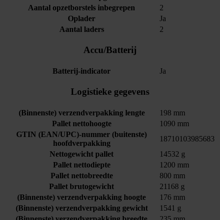
Aantal opzetborstels inbegrepen
2
Oplader
Ja
Aantal laders
2
Accu/Batterij
Batterij-indicator
Ja
Logistieke gegevens
(Binnenste) verzendverpakking lengte
198 mm
Pallet nettohoogte
1090 mm
GTIN (EAN/UPC)-nummer (buitenste)
18710103985683
hoofdverpakking
Nettogewicht pallet
14532 g
Pallet nettodiepte
1200 mm
Pallet nettobreedte
800 mm
Pallet brutogewicht
21168 g
(Binnenste) verzendverpakking hoogte
176 mm
(Binnenste) verzendverpakking gewicht
1541 g
(Binnenste) verzendverpakking breedte
235 mm