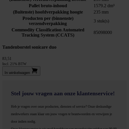
Pallet bruto-inhoud
1579.2 dm³
(Buitenste) hoofdverpakking hoogte
235 mm
Producten per (binnenste)
3 stuk(s)
verzendverpakking
Commodity Classification Automated
85098000
Tracking System (CCATS)
Tandenborstel sonicare duo
83,51
Incl. 21% BTW
In winkel­wagen
Stel jouw vragen aan onze klantenservice!
Heb je vragen over onze producten, diensten of service? Onze deskundige
medewerker
s staan klaar om jouw vragen te beantwoorden en verwijzen je
door indien nodig.
Onze klantenservice is via mail bereikbaar van maandag t/m vrijdag van 09.00