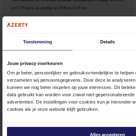
tot 17.00 uur en op zaterdag van 10.00 tot 15.00 uur.
Toestemming
Details
Bekijk onze veelgestelde vragen
Jouw privacy voorkeuren
Om je beter, persoonlijker en gebruiksvriendelijker te helpen
verzamelen wij persoonsgegevens. Door deze te analyseren 
kunnen we nog beter inspelen op jouw interesses. Dit beteken
0572 328 120
data gebruikt kan worden voor zowel niet-gepersonaliseerde
advertenties. De instellingen voor cookies kun je hieronder 
cookies als je onze website blijft gebruiken.
Alles accepteren
Klantenservice@azerty.nl