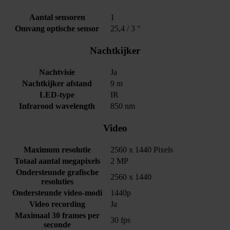
Aantal sensoren
1
Omvang optische sensor
25,4 / 3 "
Nachtkijker
Nachtvisie
Ja
Nachtkijker afstand
9 m
LED-type
IR
Infrarood wavelength
850 nm
Video
Maximum resolutie
2560 x 1440 Pixels
Totaal aantal megapixels
2 MP
Ondersteunde grafische
2560 x 1440
resoluties
Ondersteunde video-modi
1440p
Video recording
Ja
Maximaal 30 frames per
30 fps
seconde