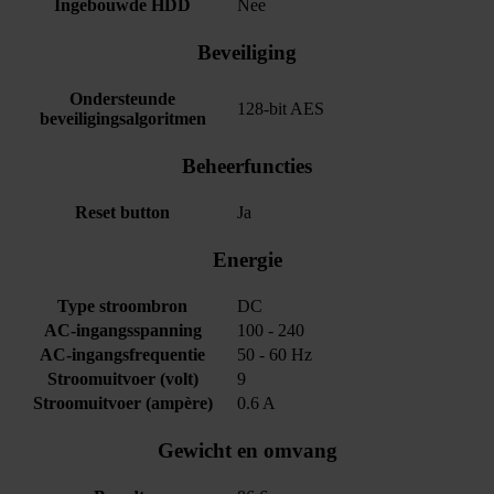
Ingebouwde HDD
Nee
Beveiliging
Ondersteunde
128-bit AES
beveiligingsalgoritmen
Beheerfuncties
Reset button
Ja
Energie
Type stroombron
DC
AC-ingangsspanning
100 - 240
AC-ingangsfrequentie
50 - 60 Hz
Stroomuitvoer (volt)
9
Stroomuitvoer (ampère)
0.6 A
Gewicht en omvang