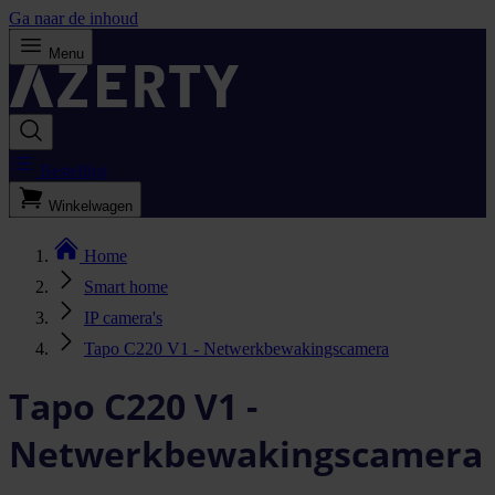
Ga naar de inhoud
Menu
Bestellijst
Winkelwagen
Home
Smart home
IP camera's
Tapo C220 V1 - Netwerkbewakingscamera
Tapo C220 V1 -
Netwerkbewakingscamera