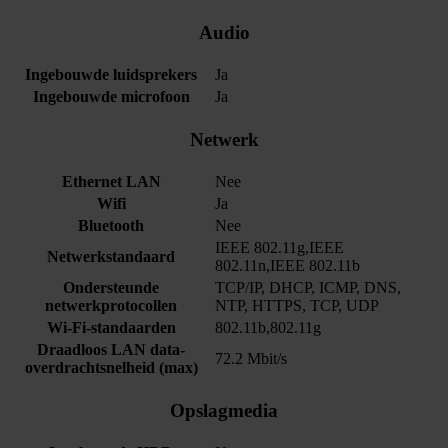
Audio
Ingebouwde luidsprekers
Ja
Ingebouwde microfoon
Ja
Netwerk
Ethernet LAN
Nee
Wifi
Ja
Bluetooth
Nee
IEEE 802.11g,IEEE
Netwerkstandaard
802.11n,IEEE 802.11b
Ondersteunde
TCP/IP, DHCP, ICMP, DNS,
netwerkprotocollen
NTP, HTTPS, TCP, UDP
Wi-Fi-standaarden
802.11b,802.11g
Draadloos LAN data-
72.2 Mbit/s
overdrachtsnelheid (max)
Opslagmedia