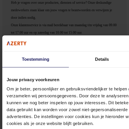
Heb je vragen over onze producten, diensten of service? Onze deskundige
medewerker
s staan klaar om jouw vragen te beantwoorden en verwijzen je
door indien nodig.
Onze klantenservice is via mail bereikbaar van maandag t/m vrijdag van 09.00
tot 17.00 uur en op zaterdag van 10.00 tot 15.00 uur.
Toestemming
Details
Bekijk onze veelgestelde vragen
Jouw privacy voorkeuren
Om je beter, persoonlijker en gebruiksvriendelijker te helpen
verzamelen wij persoonsgegevens. Door deze te analyseren 
kunnen we nog beter inspelen op jouw interesses. Dit beteken
data gebruikt kan worden voor zowel niet-gepersonaliseerde
0572 328 120
advertenties. De instellingen voor cookies kun je hieronder 
cookies als je onze website blijft gebruiken.