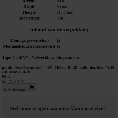
Breedte
86.6
Diepte
85 mm
Hoogte
117.7 mm
Snoerlengte
3 m
Inhoud van de verpakking
Montage gereedschap
Ja
Montagebeugels meegeleverd
Ja
Tapo C220 V1 - Netwerkbewakingscamera
pan tilt - kleur (Dag en nacht) - 4 MP - 2560 x 1440 - 2K - audio - draadloos - Wi-Fi -
2.4GHz radio - H.264
66,42
Incl. 21% BTW
In winkel­wagen
Stel jouw vragen aan onze klantenservice!