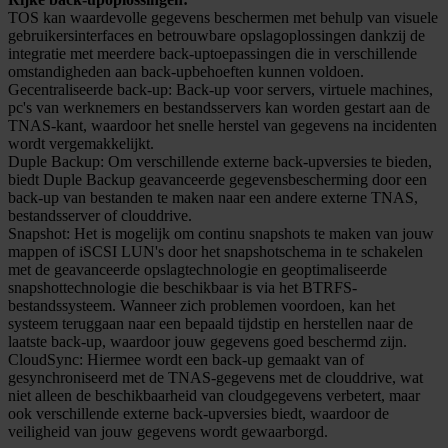
TOS kan waardevolle gegevens beschermen met behulp van visuele
gebruikersinterfaces en betrouwbare opslagoplossingen dankzij de
integratie met meerdere back-uptoepassingen die in verschillende
omstandigheden aan back-upbehoeften kunnen voldoen.
Gecentraliseerde back-up:
Back-up voor servers, virtuele machines,
pc's van werknemers en bestandsservers kan worden gestart aan de
TNAS-kant, waardoor het snelle herstel van gegevens na incidenten
wordt vergemakkelijkt.
Duple Backup:
Om verschillende externe back-upversies te bieden,
biedt Duple Backup geavanceerde gegevensbescherming door een
back-up van bestanden te maken naar een andere externe TNAS,
bestandsserver of clouddrive.
Snapshot:
Het is mogelijk om continu snapshots te maken van jouw
mappen of iSCSI LUN's door het snapshotschema in te schakelen
met de geavanceerde opslagtechnologie en geoptimaliseerde
snapshottechnologie die beschikbaar is via het BTRFS-
bestandssysteem. Wanneer zich problemen voordoen, kan het
systeem teruggaan naar een bepaald tijdstip en herstellen naar de
laatste back-up, waardoor jouw gegevens goed beschermd zijn.
CloudSync:
Hiermee wordt een back-up gemaakt van of
gesynchroniseerd met de TNAS-gegevens met de clouddrive, wat
niet alleen de beschikbaarheid van cloudgegevens verbetert, maar
ook verschillende externe back-upversies biedt, waardoor de
veiligheid van jouw gegevens wordt gewaarborgd.