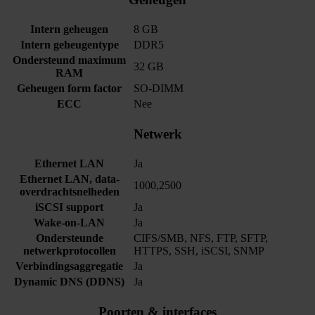
Intern geheugen
8 GB
Intern geheugentype
DDR5
Ondersteund maximum
32 GB
RAM
Geheugen form factor
SO-DIMM
ECC
Nee
Netwerk
Ethernet LAN
Ja
Ethernet LAN, data-
1000,2500
overdrachtsnelheden
iSCSI support
Ja
Wake-on-LAN
Ja
Ondersteunde
CIFS/SMB, NFS, FTP, SFTP,
netwerkprotocollen
HTTPS, SSH, iSCSI, SNMP
Verbindingsaggregatie
Ja
Dynamic DNS (DDNS)
Ja
Poorten & interfaces