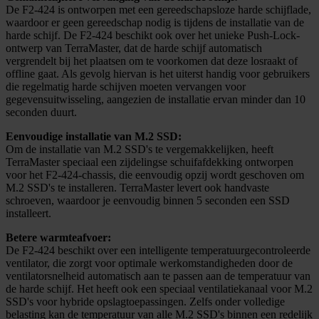
De F2-424 is ontworpen met een gereedschapsloze harde schijflade,
waardoor er geen gereedschap nodig is tijdens de installatie van de
harde schijf. De F2-424 beschikt ook over het unieke Push-Lock-
ontwerp van TerraMaster, dat de harde schijf automatisch
vergrendelt bij het plaatsen om te voorkomen dat deze losraakt of
offline gaat. Als gevolg hiervan is het uiterst handig voor gebruikers
die regelmatig harde schijven moeten vervangen voor
gegevensuitwisseling, aangezien de installatie ervan minder dan 10
seconden duurt.
Eenvoudige installatie van M.2 SSD:
Om de installatie van M.2 SSD's te vergemakkelijken, heeft
TerraMaster speciaal een zijdelingse schuifafdekking ontworpen
voor het F2-424-chassis, die eenvoudig opzij wordt geschoven om
M.2 SSD's te installeren. TerraMaster levert ook handvaste
schroeven, waardoor je eenvoudig binnen 5 seconden een SSD
installeert.
Betere warmteafvoer:
De F2-424 beschikt over een intelligente temperatuurgecontroleerde
ventilator, die zorgt voor optimale werkomstandigheden door de
ventilatorsnelheid automatisch aan te passen aan de temperatuur van
de harde schijf. Het heeft ook een speciaal ventilatiekanaal voor M.2
SSD's voor hybride opslagtoepassingen. Zelfs onder volledige
belasting kan de temperatuur van alle M.2 SSD's binnen een redelijk