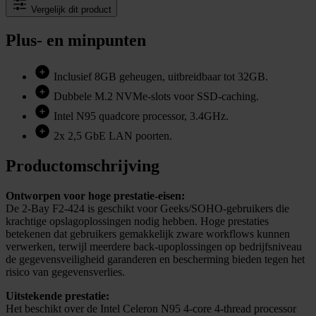
Vergelijk dit product
Plus- en minpunten
Inclusief 8GB geheugen, uitbreidbaar tot 32GB.
Dubbele M.2 NVMe-slots voor SSD-caching.
Intel N95 quadcore processor, 3.4GHz.
2x 2,5 GbE LAN poorten.
Productomschrijving
Ontworpen voor hoge prestatie-eisen:
De 2-Bay F2-424 is geschikt voor Geeks/SOHO-gebruikers die
krachtige opslagoplossingen nodig hebben. Hoge prestaties
betekenen dat gebruikers gemakkelijk zware workflows kunnen
verwerken, terwijl meerdere back-upoplossingen op bedrijfsniveau
de gegevensveiligheid garanderen en bescherming bieden tegen het
risico van gegevensverlies.
Uitstekende prestatie:
Het beschikt over de Intel Celeron N95 4-core 4-thread processor