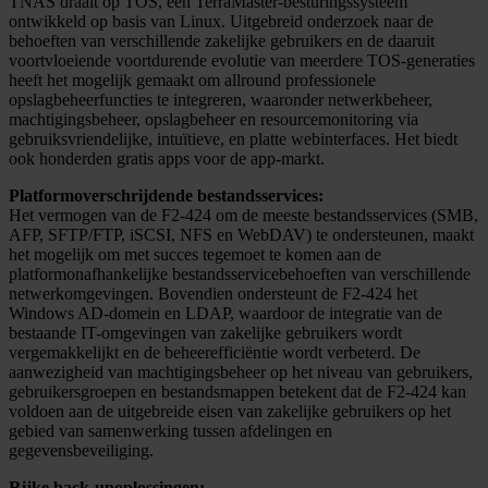
TNAS draait op TOS, een TerraMaster-besturingssysteem
ontwikkeld op basis van Linux. Uitgebreid onderzoek naar de
behoeften van verschillende zakelijke gebruikers en de daaruit
voortvloeiende voortdurende evolutie van meerdere TOS-generaties
heeft het mogelijk gemaakt om allround professionele
opslagbeheerfuncties te integreren, waaronder netwerkbeheer,
machtigingsbeheer, opslagbeheer en resourcemonitoring via
gebruiksvriendelijke, intuïtieve, en platte webinterfaces. Het biedt
ook honderden gratis apps voor de app-markt.
Platformoverschrijdende bestandsservices:
Het vermogen van de F2-424 om de meeste bestandsservices (SMB,
AFP, SFTP/FTP, iSCSI, NFS en WebDAV) te ondersteunen, maakt
het mogelijk om met succes tegemoet te komen aan de
platformonafhankelijke bestandsservicebehoeften van verschillende
netwerkomgevingen. Bovendien ondersteunt de F2-424 het
Windows AD-domein en LDAP, waardoor de integratie van de
bestaande IT-omgevingen van zakelijke gebruikers wordt
vergemakkelijkt en de beheerefficiëntie wordt verbeterd. De
aanwezigheid van machtigingsbeheer op het niveau van gebruikers,
gebruikersgroepen en bestandsmappen betekent dat de F2-424 kan
voldoen aan de uitgebreide eisen van zakelijke gebruikers op het
gebied van samenwerking tussen afdelingen en
gegevensbeveiliging.
Rijke back-upoplossingen: