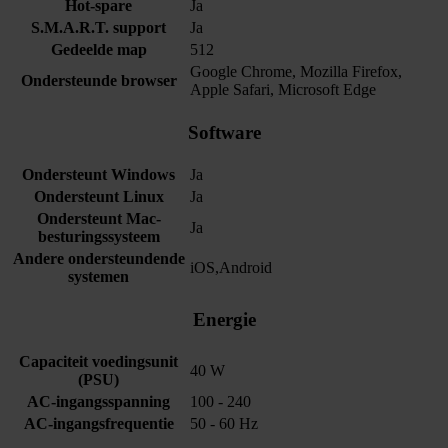
Hot-spare
Ja
S.M.A.R.T. support
Ja
Gedeelde map
512
Google Chrome, Mozilla Firefox,
Ondersteunde browser
Apple Safari, Microsoft Edge
Software
Ondersteunt Windows
Ja
Ondersteunt Linux
Ja
Ondersteunt Mac-
Ja
besturingssysteem
Andere ondersteundende
iOS,Android
systemen
Energie
Capaciteit voedingsunit
40 W
(PSU)
AC-ingangsspanning
100 - 240
AC-ingangsfrequentie
50 - 60 Hz