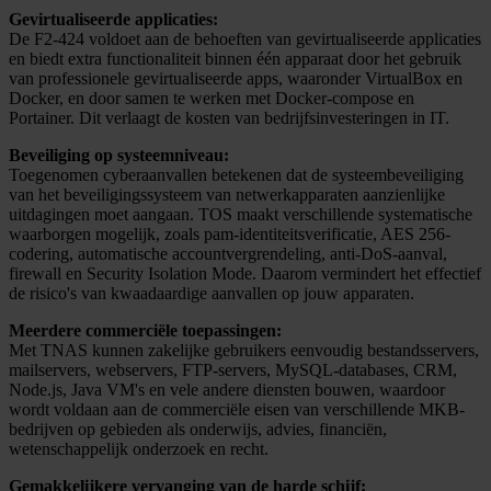
Gevirtualiseerde applicaties:
De F2-424 voldoet aan de behoeften van gevirtualiseerde applicaties
en biedt extra functionaliteit binnen één apparaat door het gebruik
van professionele gevirtualiseerde apps, waaronder VirtualBox en
Docker, en door samen te werken met Docker-compose en
Portainer. Dit verlaagt de kosten van bedrijfsinvesteringen in IT.
Beveiliging op systeemniveau:
Toegenomen cyberaanvallen betekenen dat de systeembeveiliging
van het beveiligingssysteem van netwerkapparaten aanzienlijke
uitdagingen moet aangaan. TOS maakt verschillende systematische
waarborgen mogelijk, zoals pam-identiteitsverificatie, AES 256-
codering, automatische accountvergrendeling, anti-DoS-aanval,
firewall en Security Isolation Mode. Daarom vermindert het effectief
de risico's van kwaadaardige aanvallen op jouw apparaten.
Meerdere commerciële toepassingen:
Met TNAS kunnen zakelijke gebruikers eenvoudig bestandsservers,
mailservers, webservers, FTP-servers, MySQL-databases, CRM,
Node.js, Java VM's en vele andere diensten bouwen, waardoor
wordt voldaan aan de commerciële eisen van verschillende MKB-
bedrijven op gebieden als onderwijs, advies, financiën,
wetenschappelijk onderzoek en recht.
Gemakkelijkere vervanging van de harde schijf: