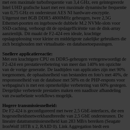
met een maximale turbofrequentie van 3,4 GHz, een geïntegreerde
Intel UHD grafische kaart met een maximale dynamische frequentie
van 0,75 GHz en ondersteunt AES NI hardware-encryptie.
Uitgerust met 8GB DDR5 4800MHz geheugen, twee 2,5G
Ethernet-poorten en ingebouwde dubbele M.2 NVMe-slots voor
SSD-caching, verhoogt dit de opslagefficiëntie van de disk-array
aanzienlijk. Dit maakt de F2-424 een ideale, krachtige
opslagoplossing voor kleine en middelgrote zakelijke gebruikers die
zich bezighouden met virtualisatie- en databasetoepassingen.
Snellere applicatiereactie:
Met een krachtigere CPU en DDR5-geheugen vertegenwoordigt de
F2-424 een prestatieverbetering van meer dan 140% ten opzichte
van de vorige generatie. De laadtijden van applicaties zijn met 90%
toegenomen, de ophaalsnelheid van bestanden en foto's met 40%, de
responssnelheid van de database met 50% en de PHP-respons voor
webpagina's is met een opmerkelijke verbetering van 60% gestegen.
Dergelijke verbeterde prestaties maken een naadloze afhandeling
van zwaarbelaste workflows mogelijk.
Hogere transmissiesnelheid:
De F2-424 is geconfigureerd met twee 2,5 GbE-interfaces, die een
hogesnelheidsnetwerkbandbreedte van 2,5 GbE ondersteunen. De
lineaire datatransmissiesnelheid kan 283 MB/s bereiken (Seagate
IronWolf 18TB x 2, RAID 0). Link Aggregation biedt een