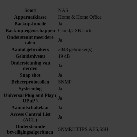
Soort
NAS
Apparaatklasse
Home & Home Office
Backup-functie
Ja
Back-up-eigenschappen
Cloud,USB-stick
Ondersteunt meerdere
Ja
talen
Aantal gebruikers
2048 gebruiker(s)
Geluidsniveau
19 dB
Ondersteuning van
Ja
derden
Snap shot
Ja
Beheerprotocollen
SNMP
Systeemlog
Ja
Universal Plug and Play (
Ja
UPnP )
Aan/uitschakelaar
Ja
Access Control List
Ja
(ACL)
Ondersteunde
SNMP,HTTPS,AES,SSH
beveiligingsalgoritmen