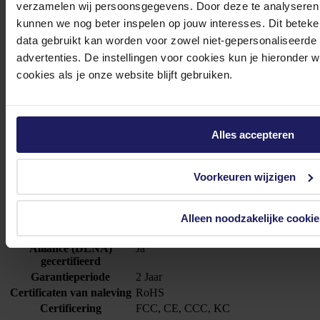
verzamelen wij persoonsgegevens. Door deze te analyseren 
Duurzaamheid
kunnen we nog beter inspelen op jouw interesses. Dit beteken
data gebruikt kan worden voor zowel niet-gepersonaliseerde
Naleving van
Ja
duurzaamheid
advertenties. De instellingen voor cookies kun je hieronder 
cookies als je onze website blijft gebruiken.
Eisen aan de omgeving
Bedrijfstemperatuur (T-
0 - 40 °C
T)
Alles accepteren
Relatieve vochtigheid in
5 - 95 procent
bedrijf (V-V)
Temperatuur bij opslag
-20 - 60 °C
Voorkeuren wijzigen
Overige specificaties
Alleen noodzakelijke cookie
Digital Living Network
Alliance (DLNA)
Ja
gecertifieerd
Garantieperiode
2 Jaar
Certificaten van naleving
RoHS
Certificering
FCC, CE, CCC, KC