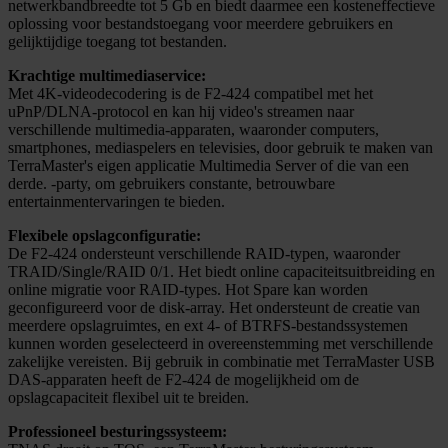
netwerkbandbreedte tot 5 Gb en biedt daarmee een kosteneffectieve
oplossing voor bestandstoegang voor meerdere gebruikers en
gelijktijdige toegang tot bestanden.
Krachtige multimediaservice:
Met 4K-videodecodering is de F2-424 compatibel met het
uPnP/DLNA-protocol en kan hij video's streamen naar
verschillende multimedia-apparaten, waaronder computers,
smartphones, mediaspelers en televisies, door gebruik te maken van
TerraMaster's eigen applicatie Multimedia Server of die van een
derde. -party, om gebruikers constante, betrouwbare
entertainmentervaringen te bieden.
Flexibele opslagconfiguratie:
De F2-424 ondersteunt verschillende RAID-typen, waaronder
TRAID/Single/RAID 0/1. Het biedt online capaciteitsuitbreiding en
online migratie voor RAID-types. Hot Spare kan worden
geconfigureerd voor de disk-array. Het ondersteunt de creatie van
meerdere opslagruimtes, en ext 4- of BTRFS-bestandssystemen
kunnen worden geselecteerd in overeenstemming met verschillende
zakelijke vereisten. Bij gebruik in combinatie met TerraMaster USB
DAS-apparaten heeft de F2-424 de mogelijkheid om de
opslagcapaciteit flexibel uit te breiden.
Professioneel besturingssysteem: