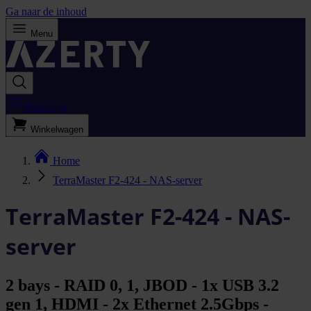
Ga naar de inhoud
Menu
Bestellijst
Winkelwagen
Home
TerraMaster F2-424 - NAS-server
TerraMaster F2-424 - NAS-
server
2 bays - RAID 0, 1, JBOD - 1x USB 3.2
gen 1, HDMI - 2x Ethernet 2.5Gbps -