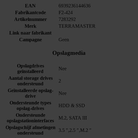
EAN
6939236144636
Fabrikantcode
F2-424
Artikelnummer
7283292
Merk
TERRAMASTER
Link naar fabrikant
Campagne
Geen
Opslagmedia
Opslagdrives
Nee
geïnstalleerd
Aantal storage drives
2
ondersteund
Geïnstalleerde opslag-
Nee
drive
Ondersteunde types
HDD & SSD
opslag-drives
Ondersteunde
M.2, SATA III
opslagstationinterfaces
Opslagschijf afmetingen
3.5 ",2.5 ",M.2 "
ondersteund