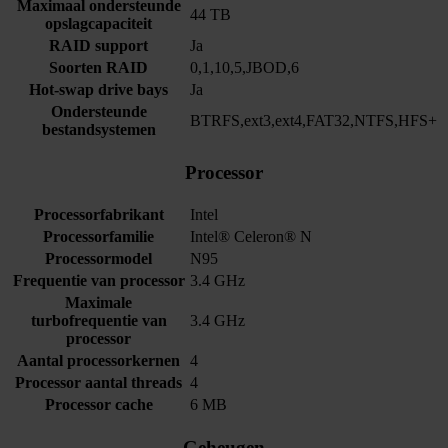
Maximaal ondersteunde
44 TB
opslagcapaciteit
RAID support
Ja
Soorten RAID
0,1,10,5,JBOD,6
Hot-swap drive bays
Ja
Ondersteunde
BTRFS,ext3,ext4,FAT32,NTFS,HFS+
bestandsystemen
Processor
Processorfabrikant
Intel
Processorfamilie
Intel® Celeron® N
Processormodel
N95
Frequentie van processor
3.4 GHz
Maximale
turbofrequentie van
3.4 GHz
processor
Aantal processorkernen
4
Processor aantal threads
4
Processor cache
6 MB
Geheugen