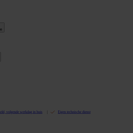
ie
teld, volgende werkdag in huis
Eigen technische dienst