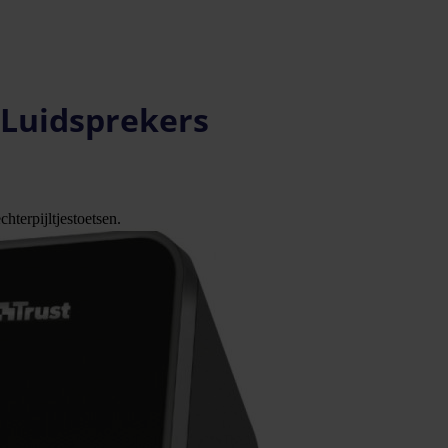
- Luidsprekers
hterpijltjestoetsen.