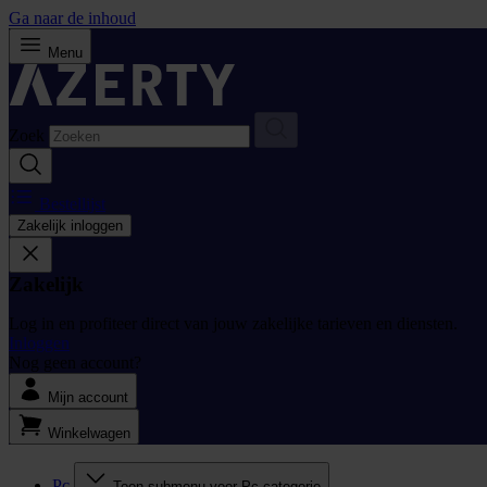
Ga naar de inhoud
Menu
Zoek
Bestellijst
Zakelijk inloggen
Zakelijk
Log in en profiteer direct van jouw zakelijke tarieven en diensten.
Inloggen
Nog geen account?
Mijn account
Winkelwagen
Pc
Toon submenu voor Pc categorie