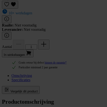
10+ werkdagen
Raalte:
Niet voorradig
Leverancier:
Niet voorradig
Aantal
In winkel­wagen
Gratis retour bij defect
binnen de garantie*
Particulier minimaal 2 jaar garantie
Omschrijving
Specificaties
Vergelijk dit product
Productomschrijving