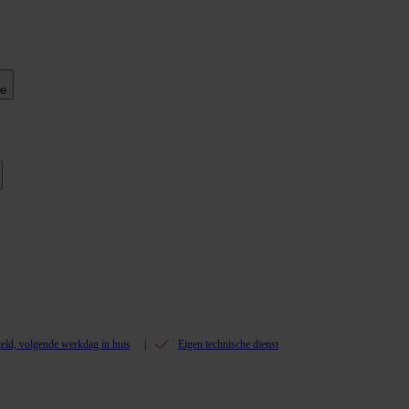
ie
teld, volgende werkdag in huis
Eigen technische dienst