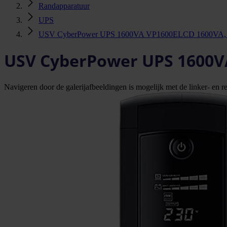
Randapparatuur
UPS
USV CyberPower UPS 1600VA VP1600ELCD 1600VA, 9
USV CyberPower UPS 1600VA
Navigeren door de galerijafbeeldingen is mogelijk met de linker- en rec