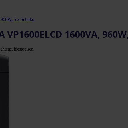
60W, 5 x Schuko
 VP1600ELCD 1600VA, 960W,
hterpijltjestoetsen.