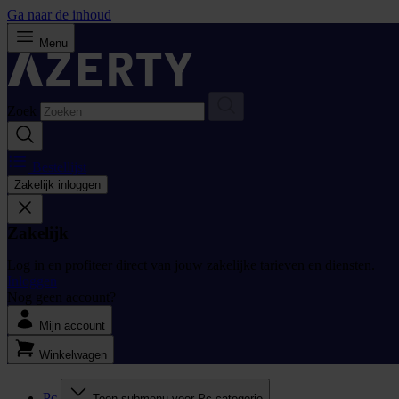
Ga naar de inhoud
Menu
Zoek
Bestellijst
Zakelijk inloggen
Zakelijk
Log in en profiteer direct van jouw zakelijke tarieven en diensten.
Inloggen
Nog geen account?
Mijn account
Winkelwagen
Pc
Toon submenu voor Pc categorie