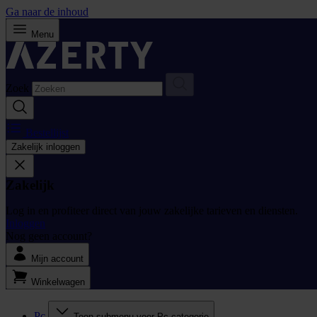
Ga naar de inhoud
Menu
Zoek
Bestellijst
Zakelijk inloggen
Zakelijk
Log in en profiteer direct van jouw zakelijke tarieven en diensten.
Inloggen
Nog geen account?
Mijn account
Winkelwagen
Pc
Toon submenu voor Pc categorie