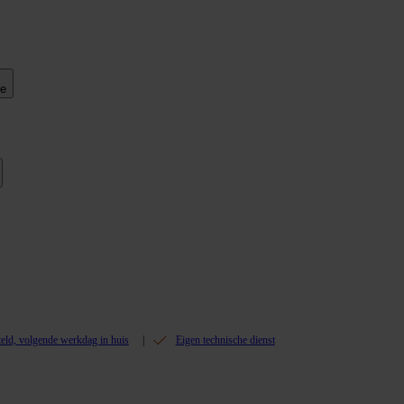
ie
teld, volgende werkdag in huis
Eigen technische dienst