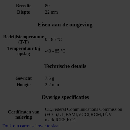
Breedte
80
Diepte
22 mm
Eisen aan de omgeving
Bedrijfstemperatuur
0 - 85 °C
(T-T)
Temperatuur bij
-40 - 85 °C
opslag
Technische details
Gewicht
7.5 g
Hoogte
2.2 mm
Overige specificaties
CE,Federal Communications Commission
Certificaten van
(FCC),UL,BSMI,VCCI,RCM,TÜV
naleving
mark,ICES,KCC
Druk om carrousel over te slaan