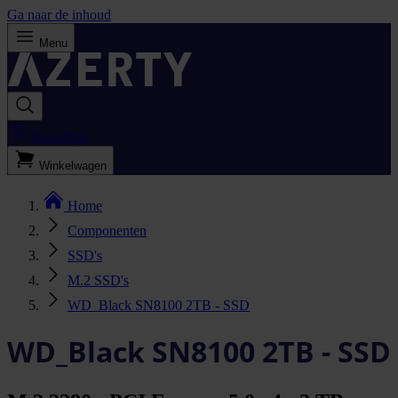
Ga naar de inhoud
Menu
Bestellijst
Winkelwagen
Home
Componenten
SSD's
M.2 SSD's
WD_Black SN8100 2TB - SSD
WD_Black SN8100 2TB - SSD