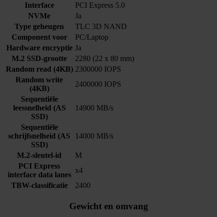
Interface
PCI Express 5.0
NVMe
Ja
Type geheugen
TLC 3D NAND
Component voor
PC/Laptop
Hardware encryptie
Ja
M.2 SSD-grootte
2280 (22 x 80 mm)
Random read (4KB)
2300000 IOPS
Random write
2400000 IOPS
(4KB)
Sequentiële
leessnelheid (AS
14900 MB/s
SSD)
Sequentiële
schrijfsnelheid (AS
14000 MB/s
SSD)
M.2-sleutel-id
M
PCI Express
x4
interface data lanes
TBW-classificatie
2400
Gewicht en omvang