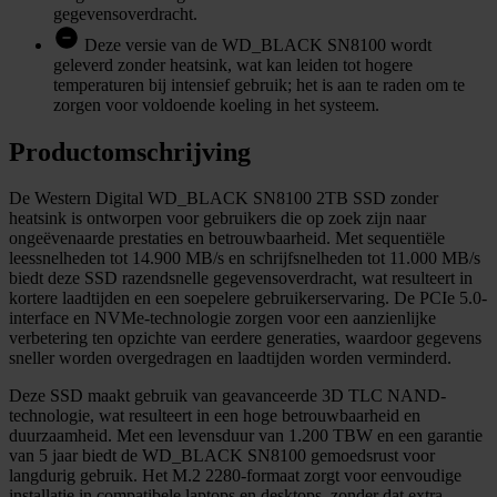
gegevensoverdracht.
Deze versie van de WD_BLACK SN8100 wordt
geleverd zonder heatsink, wat kan leiden tot hogere
temperaturen bij intensief gebruik; het is aan te raden om te
zorgen voor voldoende koeling in het systeem.
Productomschrijving
De Western Digital WD_BLACK SN8100 2TB SSD zonder
heatsink is ontworpen voor gebruikers die op zoek zijn naar
ongeëvenaarde prestaties en betrouwbaarheid.
Met sequentiële
leessnelheden tot 14.900 MB/s en schrijfsnelheden tot 11.000 MB/s
biedt deze SSD razendsnelle gegevensoverdracht, wat resulteert in
kortere laadtijden en een soepelere gebruikerservaring.
De PCIe 5.0-
interface en NVMe-technologie zorgen voor een aanzienlijke
verbetering ten opzichte van eerdere generaties, waardoor gegevens
sneller worden overgedragen en laadtijden worden verminderd.
Deze SSD maakt gebruik van geavanceerde 3D TLC NAND-
technologie, wat resulteert in een hoge betrouwbaarheid en
duurzaamheid. Met een levensduur van 1.200 TBW en een garantie
van 5 jaar biedt de WD_BLACK SN8100 gemoedsrust voor
langdurig gebruik. Het M.2 2280-formaat zorgt voor eenvoudige
installatie in compatibele laptops en desktops, zonder dat extra