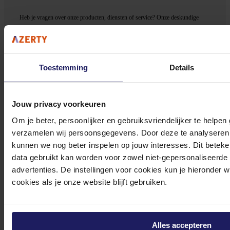
Heb je vragen over onze producten, diensten of service? Onze deskundige
medewerker
s staan klaar om jouw vragen te beantwoorden en verwijzen je
door indien nodig.
Onze klantenservice is via mail bereikbaar van maandag t/m vrijdag van 09.00
Toestemming
Details
tot 17.00 uur en op zaterdag van 10.00 tot 15.00 uur.
Jouw privacy voorkeuren
Om je beter, persoonlijker en gebruiksvriendelijker te helpen
verzamelen wij persoonsgegevens. Door deze te analyseren 
Bekijk onze veelgestelde vragen
kunnen we nog beter inspelen op jouw interesses. Dit beteken
data gebruikt kan worden voor zowel niet-gepersonaliseerde
advertenties. De instellingen voor cookies kun je hieronder 
cookies als je onze website blijft gebruiken.
0572 328 120
Alles accepteren