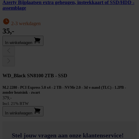
Azerty Bijplaatsen extra geheugen, insteekkaart of SSD/HDD -
assemblage
2-3 werkdagen
35,-
In winkel­wagen
WD_Black SN8100 2TB - SSD
M.2 2280 - PCI Express 5.0 x4 - 2 TB - NVMe 2.0 - 3d v-nand (TLC) - 1.2PB -
zonder heatsink - zwart
379,-
Incl. 21% BTW
In winkel­wagen
Stel jouw vragen aan onze klantenservice!