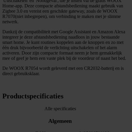
'Uitschakelen' en 'Noodgeval', die je instelt via de gratis WOOX
Home-app. Deze compacte afstandsbediening maakt gebruik van
Zigbee 3.0 en vereist een geschikte gateway, zoals de WOOX
R7070(niet inbegrepen), om verbinding te maken met je slimme
netwerk.
Dankzij de compatibiliteit met Google Assistant en Amazon Alexa
integreer je deze afstandsbediening naadloos in jouw bestaande
smart home. Je kunt routines koppelen aan de knoppen en zo met
één druk bijvoorbeeld de verlichting uitschakelen of het alarm
activeren. Door zijn compacte formaat neem je hem gemakkelijk
mee of geef je hem een vaste plek bij de voordeur of naast het bed.
De WOOX R7054 wordt geleverd met een CR2032-batterij en is
direct gebruiksklaar.
Productspecificaties
Alle specificaties
Algemeen