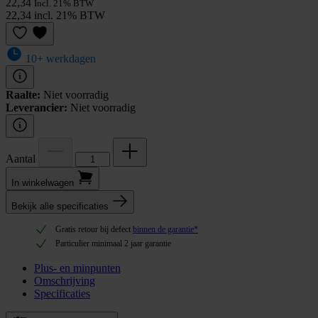
22,34
Incl. 21% BTW
22,34 incl. 21% BTW
10+ werkdagen
Raalte:
Niet voorradig
Leverancier:
Niet voorradig
Aantal
In winkel­wagen
Bekijk alle specificaties
Gratis retour bij defect
binnen de garantie*
Particulier minimaal 2 jaar garantie
Plus- en minpunten
Omschrijving
Specificaties