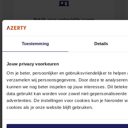
Bekijk onze veelgestelde vragen
Toestemming
Details
0572 328 120
Jouw privacy voorkeuren
Om je beter, persoonlijker en gebruiksvriendelijker te helpen
verzamelen wij persoonsgegevens. Door deze te analyseren 
kunnen we nog beter inspelen op jouw interesses. Dit beteken
data gebruikt kan worden voor zowel niet-gepersonaliseerde
Klantenservice@azerty.nl
advertenties. De instellingen voor cookies kun je hieronder 
cookies als je onze website blijft gebruiken.
Meld je aan voor onze nieuwsbrief!