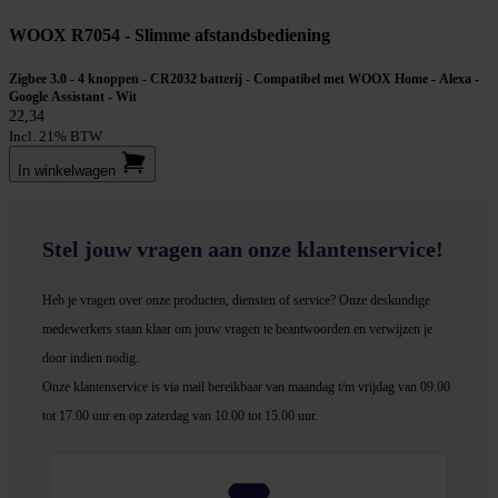
WOOX R7054 - Slimme afstandsbediening
Zigbee 3.0 - 4 knoppen - CR2032 batterij - Compatibel met WOOX Home - Alexa -
Google Assistant - Wit
22,34
Incl. 21% BTW
In winkel­wagen
Stel jouw vragen aan onze klantenservice!
Heb je vragen over onze producten, diensten of service? Onze deskundige
medewerker
s staan klaar om jouw vragen te beantwoorden en verwijzen je
door indien nodig.
Onze klantenservice is via mail bereikbaar van maandag t/m vrijdag van 09.00
tot 17.00 uur en op zaterdag van 10.00 tot 15.00 uur.