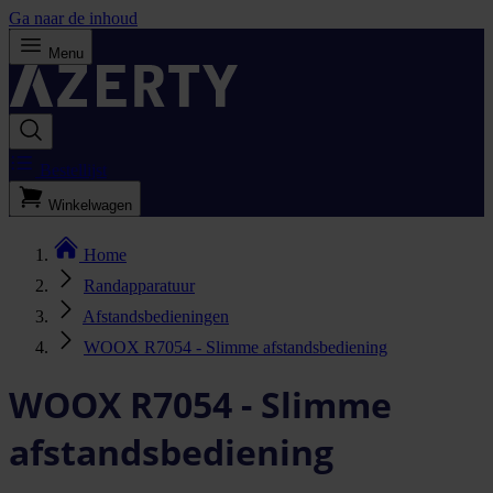
Ga naar de inhoud
Menu
Bestellijst
Winkelwagen
Home
Randapparatuur
Afstandsbedieningen
WOOX R7054 - Slimme afstandsbediening
WOOX R7054 - Slimme
afstandsbediening