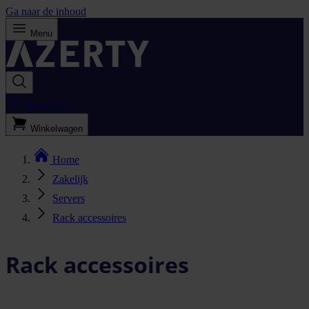
Ga naar de inhoud
Menu
Bestellijst
Winkelwagen
Home
Zakelijk
Servers
Rack accessoires
Rack accessoires