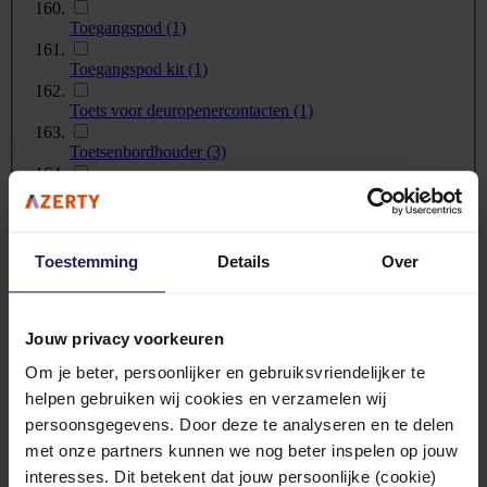
Toegangspod
(1)
Toegangspod kit
(1)
Toets voor deuropenercontacten
(1)
Toetsenbordhouder
(3)
Tri-modus kabelset
(4)
Uitbreiding behuizing
(4)
Toestemming
Details
Over
Veiligheidsafdekplaat
(8)
Ventilatiekit
(1)
Jouw privacy voorkeuren
Ventilatoradapterframe
(1)
Om je beter, persoonlijker en gebruiksvriendelijker te
helpen gebruiken wij cookies en verzamelen wij
Verbindingsset
(2)
persoonsgegevens. Door deze te analyseren en te delen
Verdeelkast
(2)
met onze partners kunnen we nog beter inspelen op jouw
interesses. Dit betekent dat jouw persoonlijke (cookie)
Vergrendelingsset
(3)