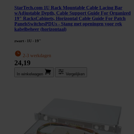
StarTech.com 1U Rack Mountable Cable Lacing Bar
wAdjustable Depth, Cable Support Guide For Organized
19" RacksCabinets, Horizontal Cable Guide For Patch
PanelsSwitchesPDUs - Stang met openingen voor rek
kabelbeheer (horizontaal)
zwart - 1U - 19"
2-3 werkdagen
24,19
In winkel­wagen
Vergelijken