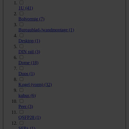
1U
(41)
Bolvormig
(7)
Bureaublad-/wandmontage
(1)
Desktop
(1)
DIN rail
(3)
Dome
(18)
Doos
(1)
Kogel (vorm)
(32)
kubus
(6)
Peer
(3)
QSFP28
(1)
SFP+
(1)