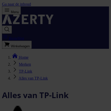
Ga naar de inhoud
Menu
Bestellijst
Winkelwagen
Home
Merken
TP-Link
Alles van TP-Link
Alles van TP-Link