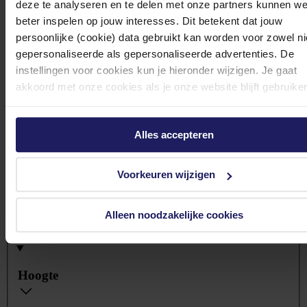
deze te analyseren en te delen met onze partners kunnen w
1 ventilator(en)
(7)
beter inspelen op jouw interesses. Dit betekent dat jouw
persoonlijke (cookie) data gebruikt kan worden voor zowel ni
3 ventilator(en)
(7)
gepersonaliseerde als gepersonaliseerde advertenties. De
4 ventilator(en)
(6)
instellingen voor cookies kun je hieronder wijzigen. Je gaat
akkoord met onze cookies als je onze website blijft gebruike
Diepte
Alles accepteren
Voorkeuren wijzigen
mm
mm
Alleen noodzakelijke cookies
6
mm
998
mm
Hoogte