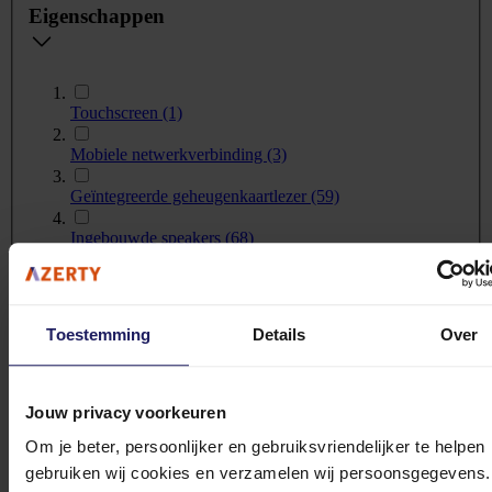
Eigenschappen
Touchscreen
(1)
Mobiele netwerkverbinding
(3)
Geïntegreerde geheugenkaartlezer
(59)
Ingebouwde speakers
(68)
Ingebouwde webcam
(1)
Toestemming
Details
Over
Aantal ventilatoren
Jouw privacy voorkeuren
Om je beter, persoonlijker en gebruiksvriendelijker te helpen
gebruiken wij cookies en verzamelen wij persoonsgegevens.
2 ventilator(en)
(20)