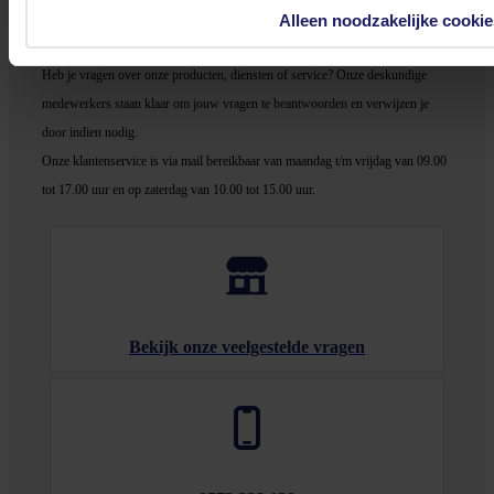
Alleen noodzakelijke cookie
Stel jouw vragen aan onze klantenservice!
Heb je vragen over onze producten, diensten of service? Onze deskundige
medewerker
s staan klaar om jouw vragen te beantwoorden en verwijzen je
door indien nodig.
Onze klantenservice is via mail bereikbaar van maandag t/m vrijdag van 09.00
tot 17.00 uur en op zaterdag van 10.00 tot 15.00 uur.
Bekijk onze veelgestelde vragen