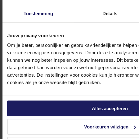
Hoogte
11.5 mm
Toestemming
Details
Verpakking
Breedte verpakking
712 mm
Jouw privacy voorkeuren
Diepte verpakking
384.5 mm
Hoogte verpakking
280.1 mm
Om je beter, persoonlijker en gebruiksvriendelijker te helpen
Gewicht verpakking
2660 g
verzamelen wij persoonsgegevens. Door deze te analyseren 
kunnen we nog beter inspelen op jouw interesses. Dit beteken
Inhoud van de verpakking
data gebruikt kan worden voor zowel niet-gepersonaliseerde
advertenties. De instellingen voor cookies kun je hieronder 
Inclusief AC-adapter
Ja
cookies als je onze website blijft gebruiken.
Meegeleverde kabels
USB Type-C to MagSafe 3
Overige specificaties
Alles accepteren
Ondersteunde
H.264,ProRes,AV1,HEVC,ProRes
videoformaten
RAW
Garantieperiode
1 Jaar
Voorkeuren wijzigen