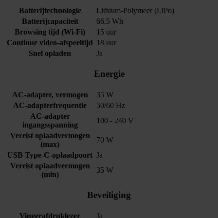
Batterijtechnologie
Lithium-Polymeer (LiPo)
Batterijcapaciteit
66.5 Wh
Browsing tijd (Wi-Fi)
15 uur
Continue video-afspeeltijd
18 uur
Snel opladen
Ja
Energie
AC-adapter, vermogen
35 W
AC-adapterfrequentie
50/60 Hz
AC-adapter
100 - 240 V
ingangsspanning
Vereist oplaadvermogen
70 W
(max)
USB Type-C-oplaadpoort
Ja
Vereist oplaadvermogen
35 W
(min)
Beveiliging
Vingerafdruklezer
Ja