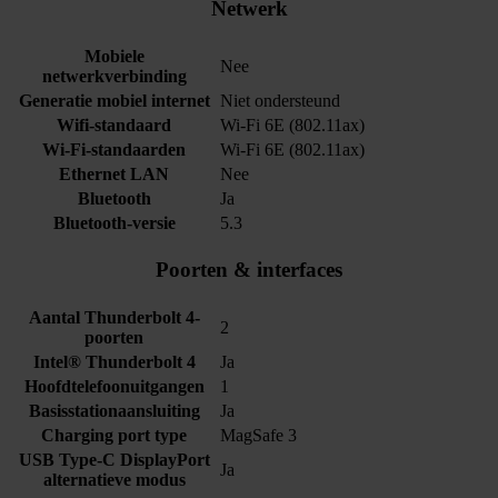
Netwerk
Mobiele
Nee
netwerkverbinding
Generatie mobiel internet
Niet ondersteund
Wifi-standaard
Wi-Fi 6E (802.11ax)
Wi-Fi-standaarden
Wi-Fi 6E (802.11ax)
Ethernet LAN
Nee
Bluetooth
Ja
Bluetooth-versie
5.3
Poorten & interfaces
Aantal Thunderbolt 4-
2
poorten
Intel® Thunderbolt 4
Ja
Hoofdtelefoonuitgangen
1
Basisstationaansluiting
Ja
Charging port type
MagSafe 3
USB Type-C DisplayPort
Ja
alternatieve modus