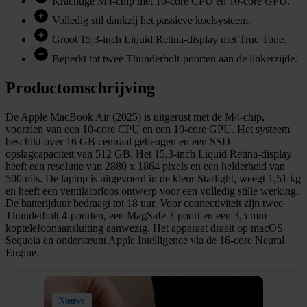
Krachtige M4-chip met 10-core CPU en 10-core GPU.
Volledig stil dankzij het passieve koelsysteem.
Groot 15,3-inch Liquid Retina-display met True Tone.
Beperkt tot twee Thunderbolt-poorten aan de linkerzijde.
Productomschrijving
De Apple MacBook Air (2025) is uitgerust met de M4-chip,
voorzien van een 10-core CPU en een 10-core GPU. Het systeem
beschikt over 16 GB centraal geheugen en een SSD-
opslagcapaciteit van 512 GB. Het 15,3-inch Liquid Retina-display
heeft een resolutie van 2880 x 1864 pixels en een helderheid van
500 nits. De laptop is uitgevoerd in de kleur Starlight, weegt 1,51 kg
en heeft een ventilatorloos ontwerp voor een volledig stille werking.
De batterijduur bedraagt tot 18 uur. Voor connectiviteit zijn twee
Thunderbolt 4-poorten, een MagSafe 3-poort en een 3,5 mm
koptelefoonaansluiting aanwezig. Het apparaat draait op macOS
Sequoia en ondersteunt Apple Intelligence via de 16-core Neural
Engine.
Nieuws