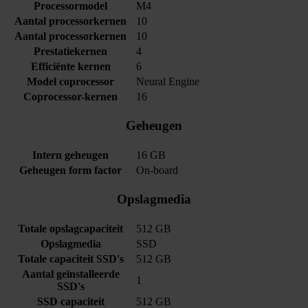
Processormodel
M4
Aantal processorkernen
10
Aantal processorkernen
10
Prestatiekernen
4
Efficiënte kernen
6
Model coprocessor
Neural Engine
Coprocessor-kernen
16
Geheugen
Intern geheugen
16 GB
Geheugen form factor
On-board
Opslagmedia
Totale opslagcapaciteit
512 GB
Opslagmedia
SSD
Totale capaciteit SSD's
512 GB
Aantal geïnstalleerde
1
SSD's
SSD capaciteit
512 GB