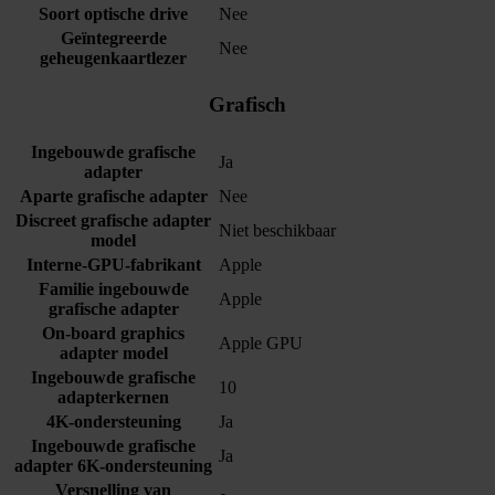
Soort optische drive
Nee
Geïntegreerde
Nee
geheugenkaartlezer
Grafisch
Ingebouwde grafische
Ja
adapter
Aparte grafische adapter
Nee
Discreet grafische adapter
Niet beschikbaar
model
Interne-GPU-fabrikant
Apple
Familie ingebouwde
Apple
grafische adapter
On-board graphics
Apple GPU
adapter model
Ingebouwde grafische
10
adapterkernen
4K-ondersteuning
Ja
Ingebouwde grafische
Ja
adapter 6K-ondersteuning
Versnelling van