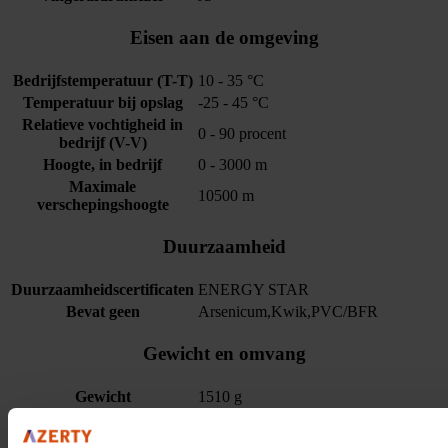
Eisen aan de omgeving
Bedrijfstemperatuur (T-T)
10 - 35 °C
Temperatuur bij opslag
-25 - 45 °C
Relatieve vochtigheid in
0 - 90 procent
bedrijf (V-V)
Hoogte, in bedrijf
0 - 3000 m
Maximale
10500 m
verschepingshoogte
Duurzaamheid
Duurzaamheidscertificaten
ENERGY STAR
Bevat geen
Arsenicum,Kwik,PVC/BFR
Gewicht en omvang
Gewicht
1510 g
Breedte
340.4
Diepte
237.6 mm