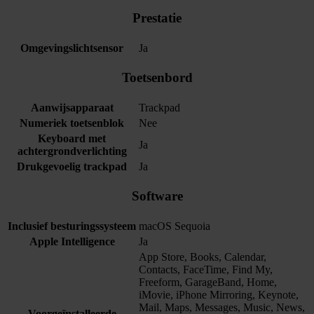
Prestatie
Omgevingslichtsensor
Ja
Toetsenbord
Aanwijsapparaat
Trackpad
Numeriek toetsenblok
Nee
Keyboard met
Ja
achtergrondverlichting
Drukgevoelig trackpad
Ja
Software
Inclusief besturingssysteem
macOS Sequoia
Apple Intelligence
Ja
App Store, Books, Calendar,
Contacts, FaceTime, Find My,
Freeform, GarageBand, Home,
iMovie, iPhone Mirroring, Keynote,
Mail, Maps, Messages, Music, News,
Voorgeïnstalleerde