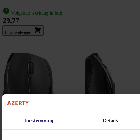
Volgende werkdag in huis
29,77
In winkel­wagen
Toestemming
Details