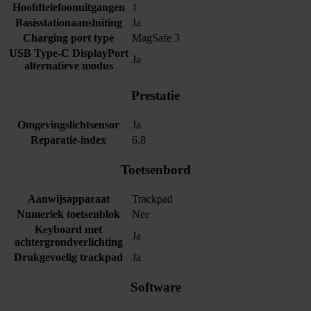
Hoofdtelefoonuitgangen
1
Basisstationaansluiting
Ja
Charging port type
MagSafe 3
USB Type-C DisplayPort
Ja
alternatieve modus
Prestatie
Omgevingslichtsensor
Ja
Reparatie-index
6.8
Toetsenbord
Aanwijsapparaat
Trackpad
Numeriek toetsenblok
Nee
Keyboard met
Ja
achtergrondverlichting
Drukgevoelig trackpad
Ja
Software