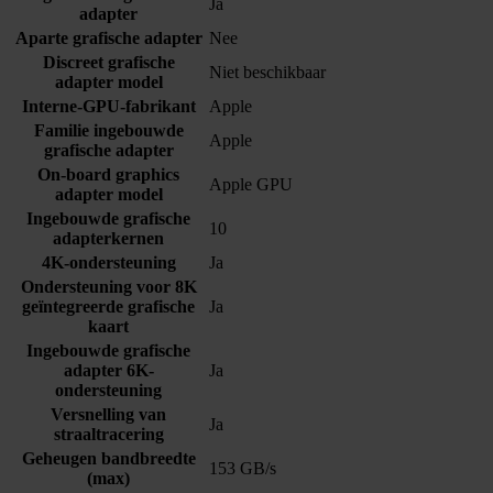
Ja
adapter
Aparte grafische adapter
Nee
Discreet grafische
Niet beschikbaar
adapter model
Interne-GPU-fabrikant
Apple
Familie ingebouwde
Apple
grafische adapter
On-board graphics
Apple GPU
adapter model
Ingebouwde grafische
10
adapterkernen
4K-ondersteuning
Ja
Ondersteuning voor 8K
geïntegreerde grafische
Ja
kaart
Ingebouwde grafische
adapter 6K-
Ja
ondersteuning
Versnelling van
Ja
straaltracering
Geheugen bandbreedte
153 GB/s
(max)