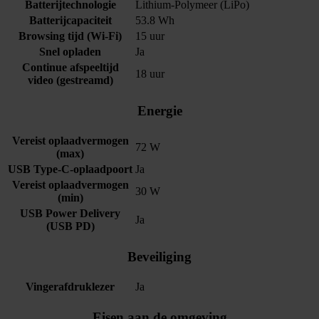
Batterijtechnologie
Lithium-Polymeer (LiPo)
Batterijcapaciteit
53.8 Wh
Browsing tijd (Wi-Fi)
15 uur
Snel opladen
Ja
Continue afspeeltijd
18 uur
video (gestreamd)
Energie
Vereist oplaadvermogen
72 W
(max)
USB Type-C-oplaadpoort
Ja
Vereist oplaadvermogen
30 W
(min)
USB Power Delivery
Ja
(USB PD)
Beveiliging
Vingerafdruklezer
Ja
Eisen aan de omgeving