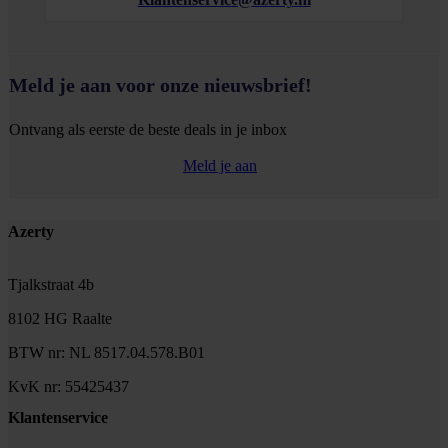
Meld je aan voor onze nieuwsbrief!
Ontvang als eerste de beste deals in je inbox
Meld je aan
Footer
Azerty
Tjalkstraat 4b
8102 HG Raalte
BTW nr: NL 8517.04.578.B01
KvK nr: 55425437
Klantenservice