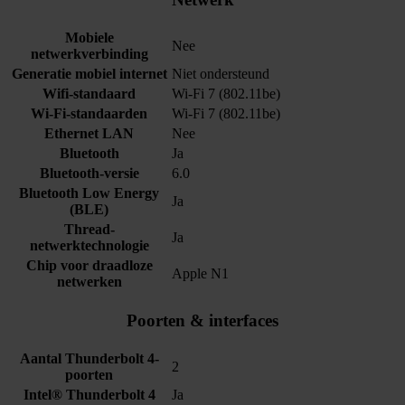
Mobiele
Nee
netwerkverbinding
Generatie mobiel internet
Niet ondersteund
Wifi-standaard
Wi-Fi 7 (802.11be)
Wi-Fi-standaarden
Wi-Fi 7 (802.11be)
Ethernet LAN
Nee
Bluetooth
Ja
Bluetooth-versie
6.0
Bluetooth Low Energy
Ja
(BLE)
Thread-
Ja
netwerktechnologie
Chip voor draadloze
Apple N1
netwerken
Poorten & interfaces
Aantal Thunderbolt 4-
2
poorten
Intel® Thunderbolt 4
Ja