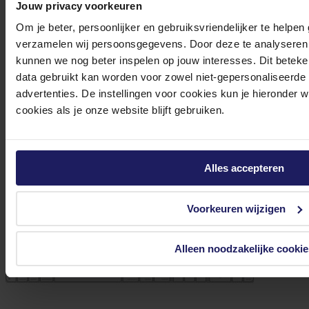
Jouw privacy voorkeuren
Om je beter, persoonlijker en gebruiksvriendelijker te helpen
Logitech M705 - Muis
verzamelen wij persoonsgegevens. Door deze te analyseren 
kunnen we nog beter inspelen op jouw interesses. Dit beteken
Volgende werkdag in huis
data gebruikt kan worden voor zowel niet-gepersonaliseerde
31,71
advertenties. De instellingen voor cookies kun je hieronder 
cookies als je onze website blijft gebruiken.
In winkel­wagen
Alles accepteren
Voorkeuren wijzigen
Alleen noodzakelijke cookie