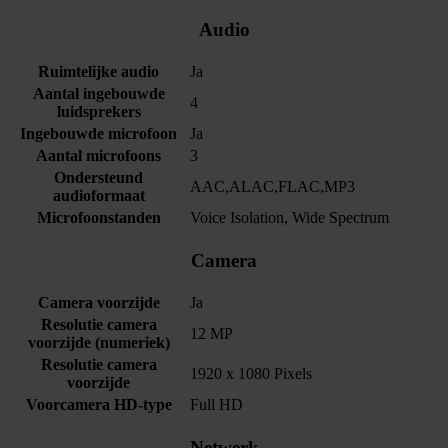
Audio
Ruimtelijke audio
Ja
Aantal ingebouwde
4
luidsprekers
Ingebouwde microfoon
Ja
Aantal microfoons
3
Ondersteund
AAC,ALAC,FLAC,MP3
audioformaat
Microfoonstanden
Voice Isolation, Wide Spectrum
Camera
Camera voorzijde
Ja
Resolutie camera
12 MP
voorzijde (numeriek)
Resolutie camera
1920 x 1080 Pixels
voorzijde
Voorcamera HD-type
Full HD
Netwerk