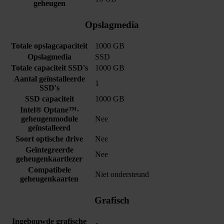
geheugen
Opslagmedia
Totale opslagcapaciteit
1000 GB
Opslagmedia
SSD
Totale capaciteit SSD's
1000 GB
Aantal geïnstalleerde
1
SSD's
SSD capaciteit
1000 GB
Intel® Optane™-
geheugenmodule
Nee
geïnstalleerd
Soort optische drive
Nee
Geïntegreerde
Nee
geheugenkaartlezer
Compatibele
Niet ondersteund
geheugenkaarten
Grafisch
Ingebouwde grafische