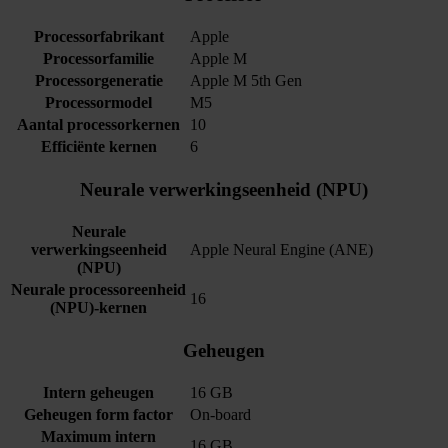
Processorfabrikant
Apple
Processorfamilie
Apple M
Processorgeneratie
Apple M 5th Gen
Processormodel
M5
Aantal processorkernen
10
Efficiënte kernen
6
Neurale verwerkingseenheid (NPU)
Neurale
verwerkingseenheid
Apple Neural Engine (ANE)
(NPU)
Neurale processor­eenheid
16
(NPU)-kernen
Geheugen
Intern geheugen
16 GB
Geheugen form factor
On-board
Maximum intern
16 GB