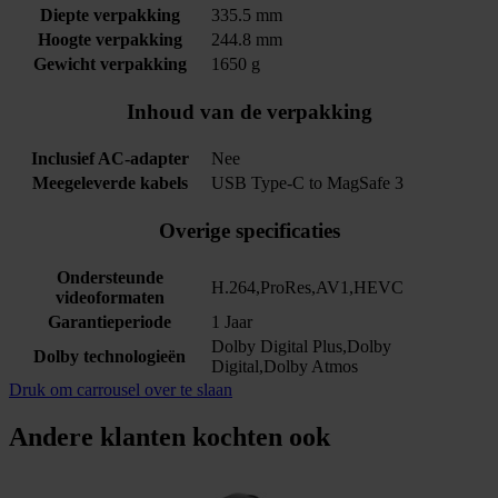
Diepte verpakking
335.5 mm
Hoogte verpakking
244.8 mm
Gewicht verpakking
1650 g
Inhoud van de verpakking
Inclusief AC-adapter
Nee
Meegeleverde kabels
USB Type-C to MagSafe 3
Overige specificaties
Ondersteunde
H.264,ProRes,AV1,HEVC
videoformaten
Garantieperiode
1 Jaar
Dolby Digital Plus,Dolby
Dolby technologieën
Digital,Dolby Atmos
Druk om carrousel over te slaan
Andere klanten kochten ook