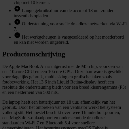
chip met 10 kernen.
Lange gebruiksduur van de accu tot 18 uur zonder
tussentijds opladen.
Ondersteuning voor snelle draadloze netwerken via Wi-Fi
7.
Het werkgeheugen is vastgesoldeerd op het moederbord
en kan niet worden uitgebreid.
Productomschrijving
De Apple MacBook Air is uitgerust met de M5-chip, voorzien van
een 10-core CPU en een 10-core GPU. Deze hardware is geschikt
voor dagelijks gebruik, multitasking en grafische taken zoals
fotobewerking. Het 13,6 inch Liquid Retina-display heeft een
resolutie die ondersteuning biedt voor een breed kleurengamma (P3)
en een helderheid van 500 nits.
De laptop heeft een batterijduur tot 18 uur, afhankelijk van het
gebruik. Door het ontbreken van een ventilator werkt het systeem
volledig stil. Het toestel beschikt over twee Thunderbolt-poorten,
een MagSafe 3-oplaadpoort en ondersteunt de draadloze
standaarden Wi-Fi 7 en Bluetooth 5.4 voor snellere
dataverbindingen. Het besturingssysteem macOS Tahoe is