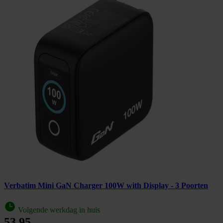
Verbatim Mini GaN Charger 100W with Display - 3 Poorten
Volgende werkdag in huis
53,95