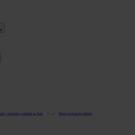
ie
teld, volgende werkdag in huis
Eigen technische dienst