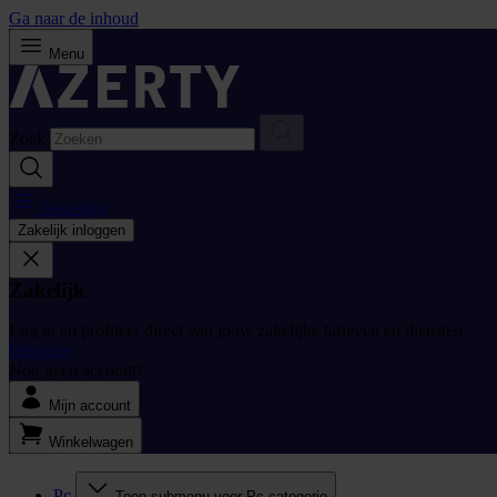
Ga naar de inhoud
Menu
Zoek
Bestellijst
Zakelijk inloggen
Zakelijk
Log in en profiteer direct van jouw zakelijke tarieven en diensten.
Inloggen
Nog geen account?
Mijn account
Winkelwagen
Pc
Toon submenu voor Pc categorie