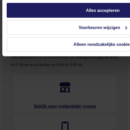
In winkel­wagen
Alles accepteren
Stel jouw vragen aan onze klantenservice!
Voorkeuren wijzigen
Heb je vragen over onze producten, diensten of service? Onze deskundige
medewerker
s staan klaar om jouw vragen te beantwoorden en verwijzen je
Alleen noodzakelijke cookie
door indien nodig.
Onze klantenservice is via mail bereikbaar van maandag t/m vrijdag van 09.00
tot 17.00 uur en op zaterdag van 10.00 tot 15.00 uur.
Bekijk onze veelgestelde vragen