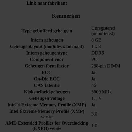
Link naar fabrikant
Kenmerken
Unregistered
Type gebufferd geheugen
(unbuffered)
Intern geheugen
8 GB
Geheugenlayout (modules x formaat)
1 x 8
Intern geheugentype
DDR5
Component voor
PC
Geheugen form factor
288-pin DIMM
ECC
Ja
On-Die ECC
Ja
CAS-latentie
46
Kloksnelheid geheugen
5600 MHz
Geheugen voltage
1.1 V
Intel® Extreme Memory Profile (XMP)
Ja
Intel Extreme Memory Profile (XMP)
3.0
versie
AMD Extended Profiles for Overclocking
1.0
(EXPO) versie