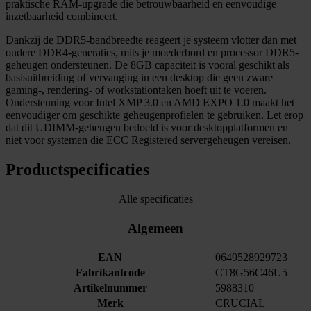
praktische RAM-upgrade die betrouwbaarheid en eenvoudige
inzetbaarheid combineert.
Dankzij de DDR5-bandbreedte reageert je systeem vlotter dan met
oudere DDR4-generaties, mits je moederbord en processor DDR5-
geheugen ondersteunen. De 8GB capaciteit is vooral geschikt als
basisuitbreiding of vervanging in een desktop die geen zware
gaming-, rendering- of workstationtaken hoeft uit te voeren.
Ondersteuning voor Intel XMP 3.0 en AMD EXPO 1.0 maakt het
eenvoudiger om geschikte geheugenprofielen te gebruiken. Let erop
dat dit UDIMM-geheugen bedoeld is voor desktopplatformen en
niet voor systemen die ECC Registered servergeheugen vereisen.
Productspecificaties
Alle specificaties
Algemeen
EAN
0649528929723
Fabrikantcode
CT8G56C46U5
Artikelnummer
5988310
Merk
CRUCIAL