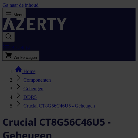
Ga naar de inhoud
Menu
Bestellijst
Winkelwagen
Home
Componenten
Geheugen
DDR5
Crucial CT8G56C46U5 - Geheugen
Crucial CT8G56C46U5 -
Geheugen