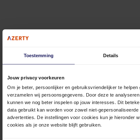
Crucial CT8G48C40S5 - Geheugen
Volgende werkdag in huis
Toestemming
Details
179,-
In winkel­wagen
Jouw privacy voorkeuren
Om je beter, persoonlijker en gebruiksvriendelijker te helpen
verzamelen wij persoonsgegevens. Door deze te analyseren 
kunnen we nog beter inspelen op jouw interesses. Dit beteken
Crucial CT8G56C46U5 - Geheugen
data gebruikt kan worden voor zowel niet-gepersonaliseerde
DDR5 - 8 GB: 1 x 8 GB - 288-PIN - 5600 MHz / PC5-44800 - CL46 - 1.1 - On-die
advertenties. De instellingen voor cookies kun je hieronder 
ECC - zwart
cookies als je onze website blijft gebruiken.
139,-
Incl. 21% BTW