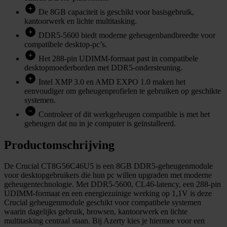
De 8GB capaciteit is geschikt voor basisgebruik,
kantoorwerk en lichte multitasking.
DDR5-5600 biedt moderne geheugenbandbreedte voor
compatibele desktop-pc’s.
Het 288-pin UDIMM-formaat past in compatibele
desktopmoederborden met DDR5-ondersteuning.
Intel XMP 3.0 en AMD EXPO 1.0 maken het
eenvoudiger om geheugenprofielen te gebruiken op geschikte
systemen.
Controleer of dit werkgeheugen compatible is met het
geheugen dat nu in je computer is geïnstalleerd.
Productomschrijving
De Crucial CT8G56C46U5 is een 8GB DDR5-geheugenmodule
voor desktopgebruikers die hun pc willen upgraden met moderne
geheugentechnologie. Met DDR5-5600, CL46-latency, een 288-pin
UDIMM-formaat en een energiezuinige werking op 1,1V is deze
Crucial geheugenmodule geschikt voor compatibele systemen
waarin dagelijks gebruik, browsen, kantoorwerk en lichte
multitasking centraal staan. Bij Azerty kies je hiermee voor een