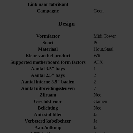
Link naar fabrikant
Campagne
Geen
Design
Vormfactor
Midi Tower
Soort
PC
Materiaal
Hout,Staal
Kleur van het product
Wit
Supported motherboard form factors
ATX
Aantal 3.5" bays
1
Aantal 2.5" bays
2
Aantal interne 3.5" baaien
2
Aantal uitbreidingssleuven
7
Zijraam
Nee
Geschikt voor
Gamen
Belichting
Nee
Anti-stof filter
Ja
Verbeterd kabelbeheer
Ja
Aan-/uitknop
Ja