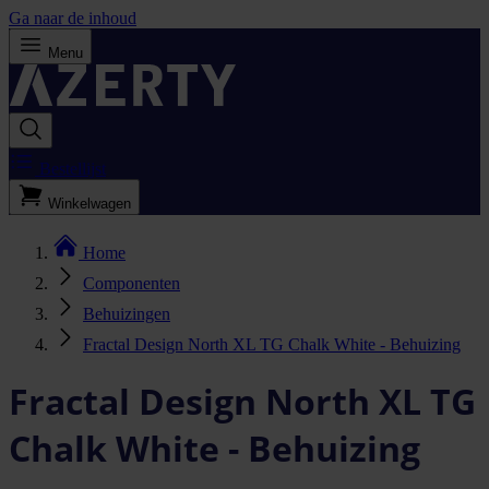
Ga naar de inhoud
Menu
Bestellijst
Winkelwagen
Home
Componenten
Behuizingen
Fractal Design North XL TG Chalk White - Behuizing
Fractal Design North XL TG
Chalk White - Behuizing