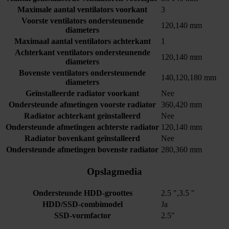
Maximale aantal ventilators voorkant
3
Voorste ventilators ondersteunende
120,140 mm
diameters
Maximaal aantal ventilators achterkant
1
Achterkant ventilators ondersteunende
120,140 mm
diameters
Bovenste ventilators ondersteunende
140,120,180 mm
diameters
Geïnstalleerde radiator voorkant
Nee
Ondersteunde afmetingen voorste radiator
360,420 mm
Radiator achterkant geïnstalleerd
Nee
Ondersteunde afmetingen achterste radiator
120,140 mm
Radiator bovenkant geïnstalleerd
Nee
Ondersteunde afmetingen bovenste radiator
280,360 mm
Opslagmedia
Ondersteunde HDD-groottes
2.5 ",3.5 "
HDD/SSD-combimodel
Ja
SSD-vormfactor
2.5"