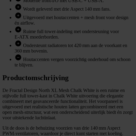
Moderne front‑I/O met USB‑C + USB‑A.
Wordt geleverd met drie Aspect 140 mm fans.
Uitgevoerd met houtaccenten + mesh front voor design
én airflow.
Ruime full tower‑indeling met ondersteuning voor
E‑ATX moederborden.
Ondersteunt radiatoren tot 420 mm aan de voorkant en
360 mm bovenin.
Houtaccenten vergen voorzichtig onderhoud om schoon
te blijven.
Productomschrijving
De Fractal Design North XL Mesh Chalk White is een ruime en
stijlvolle full tower‑kast in Chalk White uitvoering die elegantie
combineert met geavanceerde functionaliteit. Het voorpaneel is
uitgevoerd met realistische houten latten gecombineerd met een
open mesh‑structuur, wat een onderscheidend uiterlijk biedt én zorgt
voor uitstekende luchtinlaat.
Uit de doos is de behuizing voorzien van drie 140 mm Aspect
PWM‑ventilatoren, waardoor je direct kunt starten met koeling.