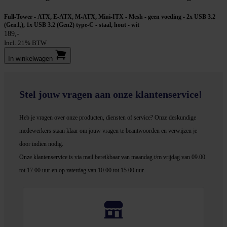
Full-Tower - ATX, E-ATX, M-ATX, Mini-ITX - Mesh - geen voeding - 2x USB 3.2
(Gen1,), 1x USB 3.2 (Gen2) type-C - staal, hout - wit
189,-
Incl. 21% BTW
In winkel­wagen
Stel jouw vragen aan onze klantenservice!
Heb je vragen over onze producten, diensten of service? Onze deskundige
medewerker
s staan klaar om jouw vragen te beantwoorden en verwijzen je
door indien nodig.
Onze klantenservice is via mail bereikbaar van maandag t/m vrijdag van 09.00
tot 17.00 uur en op zaterdag van 10.00 tot 15.00 uur.