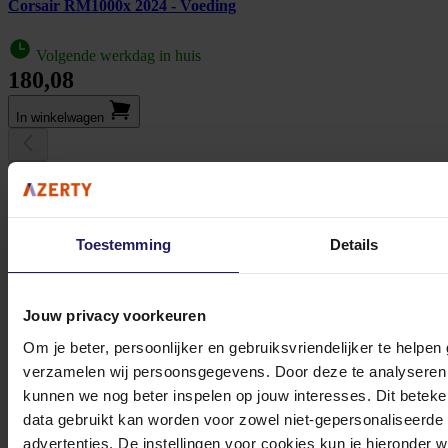
Corsair RM1000x 2024 - Voeding
Volgende werkdag in huis
180,08
In winkel­wagen
Druk om carrousel over te slaan
Alternatieve producten
Toestemming
Details
Jouw privacy voorkeuren
Om je beter, persoonlijker en gebruiksvriendelijker te helpen
verzamelen wij persoonsgegevens. Door deze te analyseren 
kunnen we nog beter inspelen op jouw interesses. Dit beteken
data gebruikt kan worden voor zowel niet-gepersonaliseerde
advertenties. De instellingen voor cookies kun je hieronder 