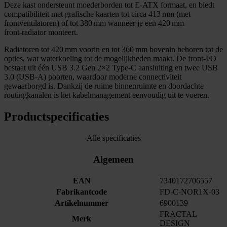
Deze kast ondersteunt moederborden tot E‑ATX formaat, en biedt
compatibiliteit met grafische kaarten tot circa 413 mm (met
frontventilatoren) of tot 380 mm wanneer je een 420 mm
front‑radiator monteert.
Radiatoren tot 420 mm voorin en tot 360 mm bovenin behoren tot de
opties, wat waterkoeling tot de mogelijkheden maakt. De front‑I/O
bestaat uit één USB 3.2 Gen 2×2 Type‑C aansluiting en twee USB
3.0 (USB‑A) poorten, waardoor moderne connectiviteit
gewaarborgd is. Dankzij de ruime binnenruimte en doordachte
routingkanalen is het kabelmanagement eenvoudig uit te voeren.
Productspecificaties
Alle specificaties
Algemeen
EAN
7340172706557
Fabrikantcode
FD-C-NOR1X-03
Artikelnummer
6900139
FRACTAL
Merk
DESIGN