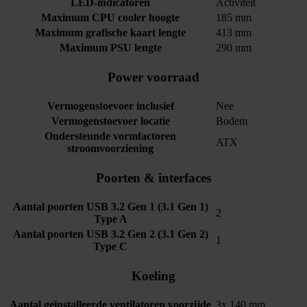
LED-indicatoren
Activiteit
Maximum CPU cooler hoogte
185 mm
Maximum grafische kaart lengte
413 mm
Maximum PSU lengte
290 mm
Power voorraad
Vermogenstoevoer inclusief
Nee
Vermogenstoevoer locatie
Bodem
Ondersteunde vormfactoren
ATX
stroomvoorziening
Poorten & interfaces
Aantal poorten USB 3.2 Gen 1 (3.1 Gen 1)
2
Type A
Aantal poorten USB 3.2 Gen 2 (3.1 Gen 2)
1
Type C
Koeling
Aantal geïnstalleerde ventilatoren voorzijde
3x 140 mm