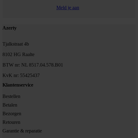
Meld je aan
Footer
Azerty
Tjalkstraat 4b
8102 HG Raalte
BTW nr: NL 8517.04.578.B01
KvK nr: 55425437
Klantenservice
Bestellen
Betalen
Bezorgen
Retouren
Garantie & reparatie